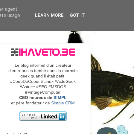
ser-agent
rate usage
LEARN MORE
GOT IT
Le blog informel d'un créateur
d'entreprises tombé dans la marmite
geek quand il était petit.
#CoupDeCoeur #Linux #ActuGeek
#Astuce #SEO #MSDOS
#VintageComputer
CEO heureux de
S!MPL
et père fondateur de
Simple CRM