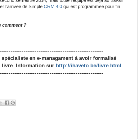
second semestre 2014, mais toute l’équipe est déjà au travail
r l’arrivée de Simple
CRM 4.0
qui est programmée pour fin
nce comment ?
--------------------------------------------------------
r spécialiste en e-managament à avoir formalisé
n livre. Information sur
http://ihaveto.be/livre.html
--------------------------------------------------------