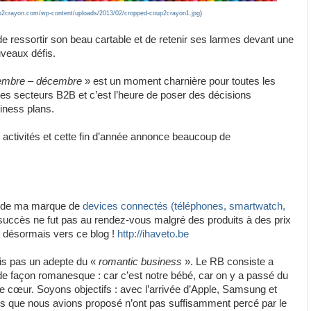
p2crayon.com/wp-content/uploads/2013/02/cropped-coup2crayon1.jpg
)
 de ressortir son beau cartable et de retenir ses larmes devant une
uveaux défis.
vembre – décembre
» est un moment charnière pour toutes les
 les secteurs B2B et c’est l’heure de poser des décisions
iness plans.
 activités et cette fin d’année annonce beaucoup de
re de ma marque de
devices connectés (téléphones, smartwatch,
 succès ne fut pas au rendez-vous malgré des produits à des prix
e désormais vers ce blog !
http://ihaveto.be
is pas un adepte du «
romantic business
». Le RB consiste a
 de façon romanesque : car c’est notre bébé, car on y a passé du
re cœur. Soyons objectifs : avec l’arrivée d’Apple, Samsung et
uits que nous avions proposé n’ont pas suffisamment percé par le