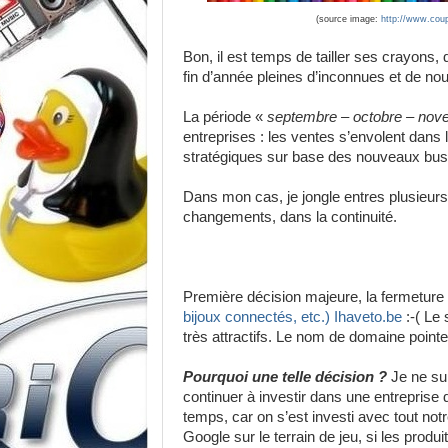
(source image:
http://www.cou
Bon, il est temps de tailler ses crayons,
fin d’année pleines d’inconnues et de no
La période «
septembre – octobre – no
entreprises : les ventes s’envolent dans
stratégiques sur base des nouveaux bus
Dans mon cas, je jongle entres plusieurs
changements, dans la continuité.
Première décision majeure, la fermetu
bijoux connectés, etc.) Ihaveto.be
:-( Le
très attractifs. Le nom de domaine point
Pourquoi une telle décision ?
Je ne su
continuer à investir dans une entreprise
temps, car on s’est investi avec tout not
Google sur le terrain de jeu, si les prod