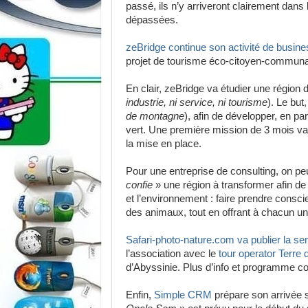
passé, ils n’y arriveront clairement dans l
dépassées.
zeBridge continue son activité de busine
projet de tourisme éco-citoyen-communa
En clair, zeBridge va étudier une régio
industrie, ni service, ni tourisme
). Le but
de montagne
), afin de développer, en p
vert. Une première mission de 3 mois v
la mise en place.
Pour une entreprise de consulting, on peut
confie
» une région à transformer afin de
et l’environnement : faire prendre consci
des animaux, tout en offrant à chacun 
Safari-photo-nature.com va publier la se
l’association avec le
tour operator Terre d
d’Abyssinie. Plus d’info et programme c
Enfin,
Simple CRM
prépare son arrivée 