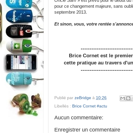
Oncle Sam
» est prévu pour le début du 
pour ce changement majeure, sans oublie
septembre 2013.
Et sinon, vous, votre rentée s’anno
-----------------------------
Brice Cornet est le premie
cette pratique au travers d'u
-----------------------------
Publié par
zeBridge
à
10:26
Libellés :
Brice Cornet #actu
Aucun commentaire:
Enregistrer un commentaire