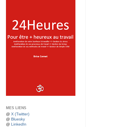
MES LIENS
@
X (Twitter)
@
Bluesky
@
LinkedIn