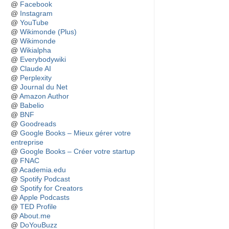
@
Facebook
@
Instagram
@
YouTube
@
Wikimonde (Plus)
@
Wikimonde
@
Wikialpha
@
Everybodywiki
@
Claude AI
@
Perplexity
@
Journal du Net
@
Amazon Author
@
Babelio
@
BNF
@
Goodreads
@
Google Books – Mieux gérer votre
entreprise
@
Google Books – Créer votre startup
@
FNAC
@
Academia.edu
@
Spotify Podcast
@
Spotify for Creators
@
Apple Podcasts
@
TED Profile
@
About.me
@
DoYouBuzz