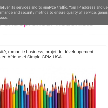
liver its services and to analyze traffic. Your IP address and u
rmance and security metrics to ensure quality of service, gene
buse.
al entrepreneur hédoniste
tivité, romantic business, projet de développement
o en Afrique et Simple CRM USA