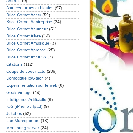
Android
(9)
Astuces - trucs et bidules
(97)
Brice Cornet #actu
(59)
Brice Cornet #entreprise
(24)
Brice Cornet #humeur
(51)
Brice Cornet #livre
(14)
Brice Cornet #musique
(3)
Brice Cornet #presse
(25)
Brice Cornet #tv #3W
(2)
Citations
(112)
Coups de coeur actu
(286)
Domotique low-tech
(4)
Expérimentation sur le web
(8)
Geek Vintage
(49)
Intelligence Artificielle
(6)
IOS (iPhone / Ipad)
(9)
Jukebox
(52)
Lan Management
(13)
Monitoring server
(24)