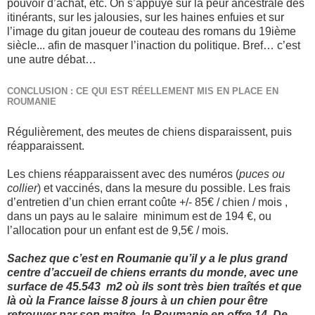
pouvoir d’achat, etc. On s’appuye sur la peur ancestrale des
itinérants, sur les jalousies, sur les haines enfuies et sur
l’image du gitan joueur de couteau des romans du 19ième
siècle... afin de masquer l’inaction du politique. Bref… c’est
une autre débat…
CONCLUSION : CE QUI EST RÉELLEMENT MIS EN PLACE EN
ROUMANIE
Régulièrement, des meutes de chiens disparaissent, puis
réapparaissent.
Les chiens réapparaissent avec des numéros (
puces ou
collier
) et vaccinés, dans la mesure du possible. Les frais
d’entretien d’un chien errant coûte +/- 85€ / chien / mois ,
dans un pays au le salaire minimum est de 194 €, ou
l’allocation pour un enfant est de 9,5€ / mois.
Sachez que c’est en Roumanie qu’il y a le plus grand
centre d’accueil de chiens errants du monde, avec une
surface de 45.543 m2 où ils sont très bien traîtés et que
là où la France laisse 8 jours à un chien pour être
retrouver par son maitre, la Roumanie en offre 14. De