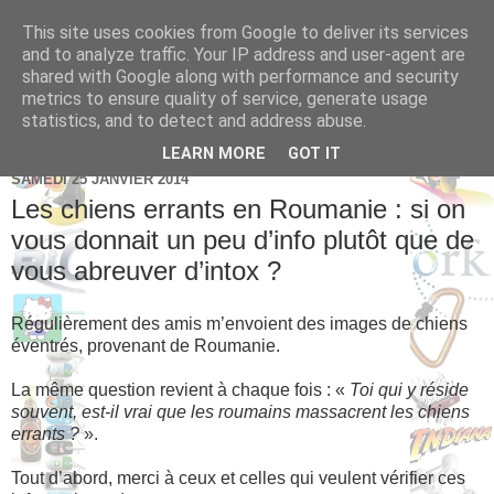
This site uses cookies from Google to deliver its services
Brice Cornet: serial
and to analyze traffic. Your IP address and user-agent are
shared with Google along with performance and security
entrepreneur hédoniste
metrics to ensure quality of service, generate usage
statistics, and to detect and address abuse.
LEARN MORE
GOT IT
SAMEDI 25 JANVIER 2014
Les chiens errants en Roumanie : si on
vous donnait un peu d’info plutôt que de
vous abreuver d’intox ?
Régulièrement des amis m’envoient des images de chiens
éventrés, provenant de Roumanie.
La même question revient à chaque fois : «
Toi qui y réside
souvent, est-il vrai que les roumains massacrent les chiens
errants ?
».
Tout d’abord, merci à ceux et celles qui veulent vérifier ces