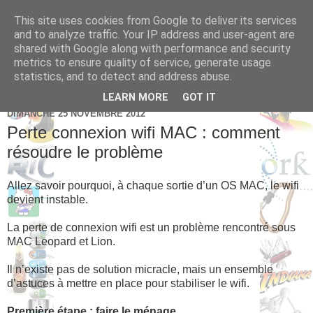
This site uses cookies from Google to deliver its services
Brice Cornet: serial
and to analyze traffic. Your IP address and user-agent are
shared with Google along with performance and security
entrepreneur hédoniste
metrics to ensure quality of service, generate usage
statistics, and to detect and address abuse.
LEARN MORE
GOT IT
DIMANCHE 25 NOVEMBRE 2012
Perte connexion wifi MAC : comment
résoudre le problème
Allez savoir pourquoi, à chaque sortie d’un OS MAC, le wifi
devient instable.
La perte de connexion wifi est un problème rencontré sous
MAC Leopard et Lion.
Il n’existe pas de solution micracle, mais un ensemble
d’astuces à mettre en place pour stabiliser le wifi.
Première étape : faire le ménage