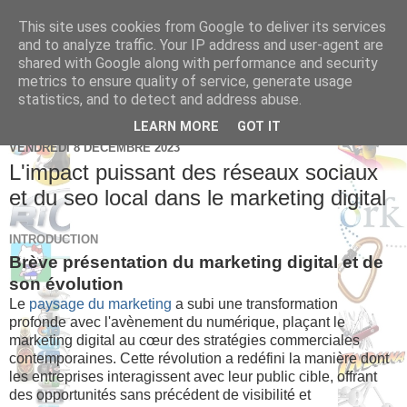
This site uses cookies from Google to deliver its services
Brice Cornet: serial
and to analyze traffic. Your IP address and user-agent are
shared with Google along with performance and security
entrepreneur hédoniste
metrics to ensure quality of service, generate usage
statistics, and to detect and address abuse.
LEARN MORE
GOT IT
VENDREDI 8 DÉCEMBRE 2023
L'impact puissant des réseaux sociaux
et du seo local dans le marketing digital
INTRODUCTION
Brève présentation du marketing digital et de
son évolution
Le
paysage du marketing
a subi une transformation
profonde avec l'avènement du numérique, plaçant le
marketing digital au cœur des stratégies commerciales
contemporaines. Cette révolution a redéfini la manière dont
les entreprises interagissent avec leur public cible, offrant
des opportunités sans précédent de visibilité et