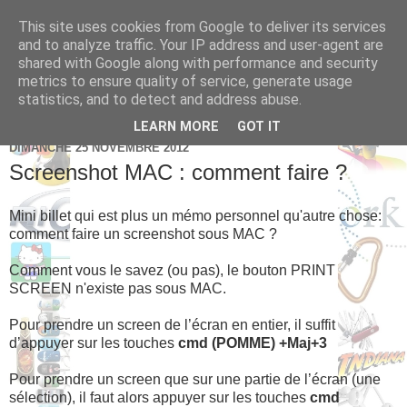
This site uses cookies from Google to deliver its services
Brice Cornet: serial
and to analyze traffic. Your IP address and user-agent are
shared with Google along with performance and security
entrepreneur hédoniste
metrics to ensure quality of service, generate usage
statistics, and to detect and address abuse.
LEARN MORE
GOT IT
DIMANCHE 25 NOVEMBRE 2012
Screenshot MAC : comment faire ?
Mini billet qui est plus un mémo personnel qu'autre chose:
comment faire un screenshot sous MAC ?
Comment vous le savez (ou pas), le bouton PRINT
SCREEN n'existe pas sous MAC.
Pour prendre un screen de l’écran en entier, il suffit
d’appuyer sur les touches
cmd (POMME) +Maj+3
Pour prendre un screen que sur une partie de l’écran (une
sélection), il faut alors appuyer sur les touches
cmd