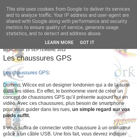
This site uses cookies from Google to deliver its services
Brice Cornet: serial
and to analyze traffic. Your IP address and user-agent are
shared with Google along with performance and security
entrepreneur hédoniste
metrics to ensure quality of service, generate usage
statistics, and to detect and address abuse.
LEARN MORE
GOT IT
MERCREDI 19 SEPTEMBRE 2012
Les chaussures GPS
Les chaussures GPS
:
Dominic Wilcox est un designer londonien qui a de la suite
dans les idées. En effet, le bonhomme vient de créer un
concept de chaussures GPS qu’il présente aujourd’hui en
vidéo. Avec ces chaussures, plus besoin de smartphone
pour vous guider dans les rues,
un simple regard sur vos
pieds suffit.
Il vous suffira de connecter votre chaussure à un ordinateur
grâce à un câble USB. Une fois fait, vous devrez indiquer