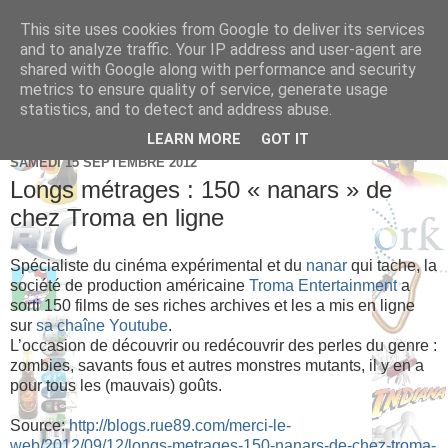
This site uses cookies from Google to deliver its services
Brice Cornet: serial
and to analyze traffic. Your IP address and user-agent are
shared with Google along with performance and security
entrepreneur hédoniste
metrics to ensure quality of service, generate usage
statistics, and to detect and address abuse.
LEARN MORE
GOT IT
SAMEDI 15 SEPTEMBRE 2012
Longs métrages : 150 « nanars » de
chez Troma en ligne
Spécialiste du cinéma expérimental et du
nanar
qui tache, la
société de production américaine
Troma Entertainment
a
sorti 150 films de ses riches archives et les a mis en ligne
sur
sa chaîne Youtube
.
L’occasion de découvrir ou redécouvrir des perles du genre :
zombies, savants fous et autres monstres mutants, il y en a
pour tous les (mauvais) goûts.
Source:
http://blogs.rue89.com/merci-le-
web/2012/09/12/longs-metrages-150-nanars-de-chez-troma-