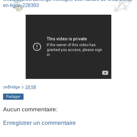
en-ligne-228393
zeBridge
à
18:58
Partager
Aucun commentaire:
Enregistrer un commentaire