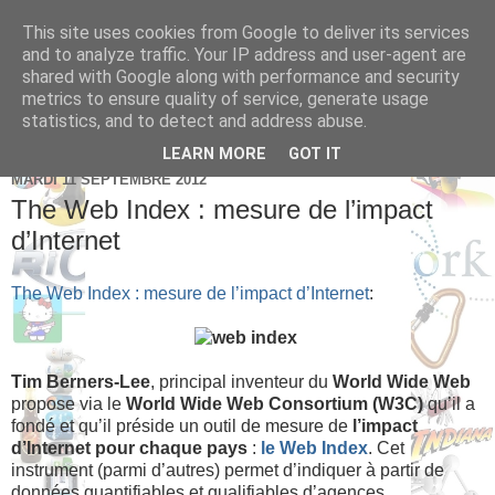
This site uses cookies from Google to deliver its services
Brice Cornet: serial
and to analyze traffic. Your IP address and user-agent are
shared with Google along with performance and security
entrepreneur hédoniste
metrics to ensure quality of service, generate usage
statistics, and to detect and address abuse.
LEARN MORE
GOT IT
MARDI 11 SEPTEMBRE 2012
The Web Index : mesure de l’impact
d’Internet
The Web Index : mesure de l’impact d’Internet
:
Tim Berners-Lee
, principal inventeur du
World Wide Web
propose via le
World Wide Web Consortium (W3C)
qu’il a
fondé et qu’il préside un outil de mesure de
l’impact
d’Internet pour chaque pays
:
le Web Index
. Cet
instrument (parmi d’autres) permet d’indiquer à partir de
données quantifiables et qualifiables d’agences