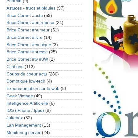
Android
(9)
Astuces - trucs et bidules
(97)
Brice Cornet #actu
(59)
Brice Cornet #entreprise
(24)
Brice Cornet #humeur
(51)
Brice Cornet #livre
(14)
Brice Cornet #musique
(3)
Brice Cornet #presse
(25)
Brice Cornet #tv #3W
(2)
Citations
(112)
Coups de coeur actu
(286)
Domotique low-tech
(4)
Expérimentation sur le web
(8)
Geek Vintage
(49)
Intelligence Artificielle
(6)
IOS (iPhone / Ipad)
(9)
Jukebox
(52)
Lan Management
(13)
Monitoring server
(24)