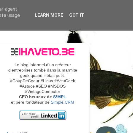
ser-agent
rate usage
LEARN MORE
GOT IT
Le blog informel d'un créateur
d'entreprises tombé dans la marmite
geek quand il était petit.
#CoupDeCoeur #Linux #ActuGeek
#Astuce #SEO #MSDOS
#VintageComputer
CEO heureux de
S!MPL
et père fondateur de
Simple CRM