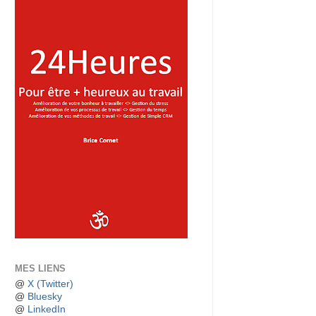
MES LIENS
@
X (Twitter)
@
Bluesky
@
LinkedIn