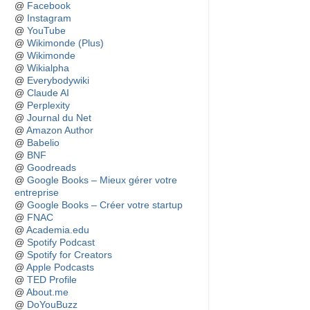
@
Facebook
@
Instagram
@
YouTube
@
Wikimonde (Plus)
@
Wikimonde
@
Wikialpha
@
Everybodywiki
@
Claude AI
@
Perplexity
@
Journal du Net
@
Amazon Author
@
Babelio
@
BNF
@
Goodreads
@
Google Books – Mieux gérer votre
entreprise
@
Google Books – Créer votre startup
@
FNAC
@
Academia.edu
@
Spotify Podcast
@
Spotify for Creators
@
Apple Podcasts
@
TED Profile
@
About.me
@
DoYouBuzz