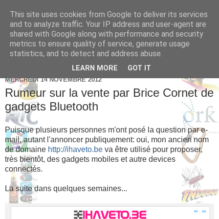
This site uses cookies from Google to deliver its services
Brice Cornet: serial
and to analyze traffic. Your IP address and user-agent are
shared with Google along with performance and security
entrepreneur hédoniste
metrics to ensure quality of service, generate usage
statistics, and to detect and address abuse.
LEARN MORE
GOT IT
MERCREDI 14 NOVEMBRE 2012
Rumeur sur la vente par Brice Cornet de
gadgets Bluetooth
Puisque plusieurs personnes m'ont posé la question par e-
mail, autant l'annoncer publiquement: oui, mon ancien nom
de domaine
http://ihaveto.be
va être utilisé pour proposer,
très bientôt, des gadgets mobiles et autre devices
connectés.
La suite dans quelques semaines...