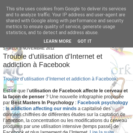
This site uses cookies from Google to deliver its services
Brice Cornet: serial
and to analyze traffic. Your IP address and user-agent are
shared with Google along with performance and security
entrepreneur hédoniste
metrics to ensure quality of service, generate usage
statistics, and to detect and address abuse.
LEARN MORE
GOT IT
SAMEDI 3 NOVEMBRE 2012
Trouble d’utilisation d’Internet et
addiction à Facebook
Trouble d’utilisation d’Internet et addiction à Facebook
:
Est-ce que l’
utilisation de Facebook affecte le cerveau et
la façon de penser
? Une nouvelle infographie proposée
par
Best Masters In Psychology
:
Facebook psychology
: Is addiction affecting our minds
a capitalisé des
données chiffrées de différentes études sur la captation de
l’attention, la concentration ou les modifications du cerveau
produites par une utilisation intensive (temps passé) de
Facebook et plus largement de l’Internet.
Lire la suite...