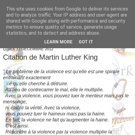
This site uses cookies from Google to deliver its services
Brice Cornet: serial
and to analyze traffic. Your IP address and user-agent are
shared with Google along with performance and security
entrepreneur hédoniste
metrics to ensure quality of service, generate usage
statistics, and to detect and address abuse.
LEARN MORE
GOT IT
LUNDI 31 DÉCEMBRE 2012
Citation de Martin Luther King
"
Le problème de la violence est qu'elle est une spirale
entraînant exactement
ce qu'elle cherche à détruire.
Au lieu de contrecarrer le mal, elle le multiplie.
Avec la violence, vous pouvez tuer le menteur mais pas le
mensonge,
ni établir la vérité. Avec la violence,
vous pouvez tuer le haineux mais pas la haine.
En fait, la violence ne fait qu'augmenter la haine.
C'est ainsi.
Répondre à la violence par la violence multiplie la