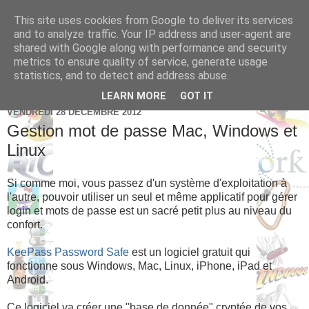
This site uses cookies from Google to deliver its services
Brice Cornet: serial
and to analyze traffic. Your IP address and user-agent are
shared with Google along with performance and security
entrepreneur hédoniste
metrics to ensure quality of service, generate usage
statistics, and to detect and address abuse.
LEARN MORE
GOT IT
VENDREDI 28 DÉCEMBRE 2012
Gestion mot de passe Mac, Windows et
Linux
Si comme moi, vous passez d'un système d'exploitation à
l'autre, pouvoir utiliser un seul et même applicatif pour gérer
login et mots de passe est un sacré petit plus au niveau du
confort.
KeePass Password Safe
est un logiciel gratuit qui
fonctionne sous Windows, Mac, Linux, iPhone, iPad et
Android.
Ce logiciel va créer une "base de donnée" cryptée de vos