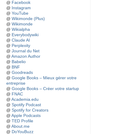
@
Facebook
@
Instagram
@
YouTube
@
Wikimonde (Plus)
@
Wikimonde
@
Wikialpha
@
Everybodywiki
@
Claude AI
@
Perplexity
@
Journal du Net
@
Amazon Author
@
Babelio
@
BNF
@
Goodreads
@
Google Books – Mieux gérer votre
entreprise
@
Google Books – Créer votre startup
@
FNAC
@
Academia.edu
@
Spotify Podcast
@
Spotify for Creators
@
Apple Podcasts
@
TED Profile
@
About.me
@
DoYouBuzz