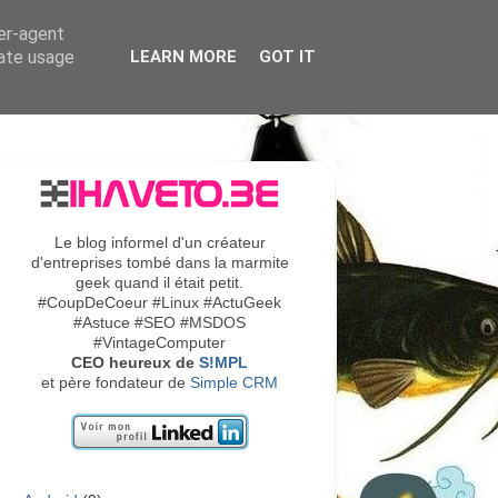
ser-agent
rate usage
LEARN MORE
GOT IT
Le blog informel d'un créateur
d'entreprises tombé dans la marmite
geek quand il était petit.
#CoupDeCoeur #Linux #ActuGeek
#Astuce #SEO #MSDOS
#VintageComputer
CEO heureux de
S!MPL
et père fondateur de
Simple CRM