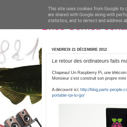
This site uses cookies from Google to de
are shared with Google along with perfo
statistics, and to detect and address a
Brice Cornet: seri
VENDREDI 21 DÉCEMBRE 2012
Le retour des ordinateurs faits m
Chapeau! Un Raspberry Pi, une télécom
Monsieur s'est construit son propre mini
A découvrir ici:
http://blog.parts-people
portable-rpi-to-go/