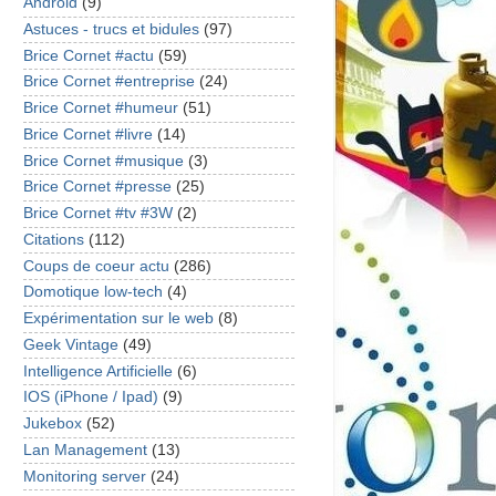
Android
(9)
Astuces - trucs et bidules
(97)
Brice Cornet #actu
(59)
Brice Cornet #entreprise
(24)
Brice Cornet #humeur
(51)
Brice Cornet #livre
(14)
Brice Cornet #musique
(3)
Brice Cornet #presse
(25)
Brice Cornet #tv #3W
(2)
Citations
(112)
Coups de coeur actu
(286)
Domotique low-tech
(4)
Expérimentation sur le web
(8)
Geek Vintage
(49)
Intelligence Artificielle
(6)
IOS (iPhone / Ipad)
(9)
Jukebox
(52)
Lan Management
(13)
Monitoring server
(24)