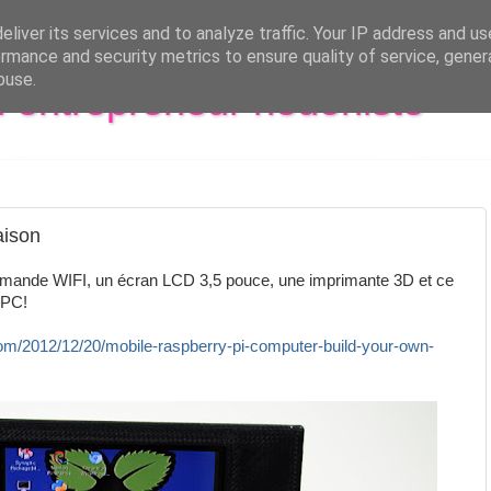
liver its services and to analyze traffic. Your IP address and u
rmance and security metrics to ensure quality of service, gene
buse.
al entrepreneur hédoniste
aison
mande WIFI, un écran LCD 3,5 pouce, une imprimante 3D et ce
 PC!
.com/2012/12/20/mobile-raspberry-pi-computer-build-your-own-