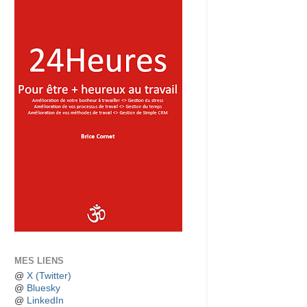
MES LIENS
@
X (Twitter)
@
Bluesky
@
LinkedIn