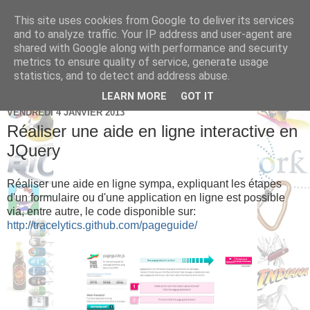
This site uses cookies from Google to deliver its services
Brice Cornet: serial
and to analyze traffic. Your IP address and user-agent are
shared with Google along with performance and security
entrepreneur hédoniste
metrics to ensure quality of service, generate usage
statistics, and to detect and address abuse.
LEARN MORE
GOT IT
VENDREDI 4 JANVIER 2013
Réaliser une aide en ligne interactive en
JQuery
Réaliser une aide en ligne sympa, expliquant les étapes
d'un formulaire ou d'une application en ligne est possible
via, entre autre, le code disponible sur:
http://tracelytics.github.com/pageguide/