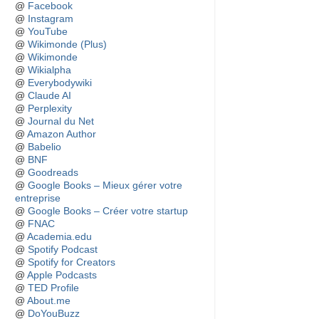
@
Facebook
@
Instagram
@
YouTube
@
Wikimonde (Plus)
@
Wikimonde
@
Wikialpha
@
Everybodywiki
@
Claude AI
@
Perplexity
@
Journal du Net
@
Amazon Author
@
Babelio
@
BNF
@
Goodreads
@
Google Books – Mieux gérer votre
entreprise
@
Google Books – Créer votre startup
@
FNAC
@
Academia.edu
@
Spotify Podcast
@
Spotify for Creators
@
Apple Podcasts
@
TED Profile
@
About.me
@
DoYouBuzz