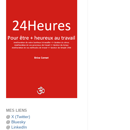
MES LIENS
@
X (Twitter)
@
Bluesky
@
LinkedIn