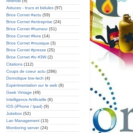
Android
(9)
Astuces - trucs et bidules
(97)
Brice Cornet #actu
(59)
Brice Cornet #entreprise
(24)
Brice Cornet #humeur
(51)
Brice Cornet #livre
(14)
Brice Cornet #musique
(3)
Brice Cornet #presse
(25)
Brice Cornet #tv #3W
(2)
Citations
(112)
Coups de coeur actu
(286)
Domotique low-tech
(4)
Expérimentation sur le web
(8)
Geek Vintage
(49)
Intelligence Artificielle
(6)
IOS (iPhone / Ipad)
(9)
Jukebox
(52)
Lan Management
(13)
Monitoring server
(24)