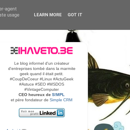
ser-agent
rate usage
LEARN MORE
GOT IT
Le blog informel d'un créateur
d'entreprises tombé dans la marmite
geek quand il était petit.
#CoupDeCoeur #Linux #ActuGeek
#Astuce #SEO #MSDOS
#VintageComputer
CEO heureux de
S!MPL
et père fondateur de
Simple CRM