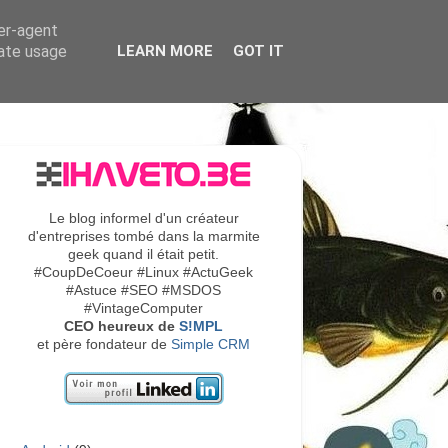
ser-agent
rate usage
LEARN MORE
GOT IT
Le blog informel d'un créateur
d'entreprises tombé dans la marmite
geek quand il était petit.
#CoupDeCoeur #Linux #ActuGeek
#Astuce #SEO #MSDOS
#VintageComputer
CEO heureux de
S!MPL
et père fondateur de
Simple CRM