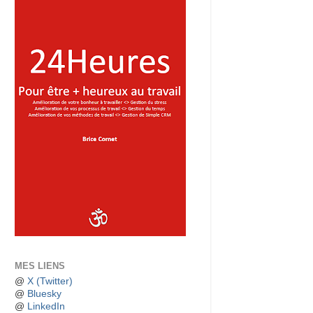
MES LIENS
@
X (Twitter)
@
Bluesky
@
LinkedIn