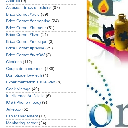
Android
(9)
Astuces - trucs et bidules
(97)
Brice Cornet #actu
(59)
Brice Cornet #entreprise
(24)
Brice Cornet #humeur
(51)
Brice Cornet #livre
(14)
Brice Cornet #musique
(3)
Brice Cornet #presse
(25)
Brice Cornet #tv #3W
(2)
Citations
(112)
Coups de coeur actu
(286)
Domotique low-tech
(4)
Expérimentation sur le web
(8)
Geek Vintage
(49)
Intelligence Artificielle
(6)
IOS (iPhone / Ipad)
(9)
Jukebox
(52)
Lan Management
(13)
Monitoring server
(24)