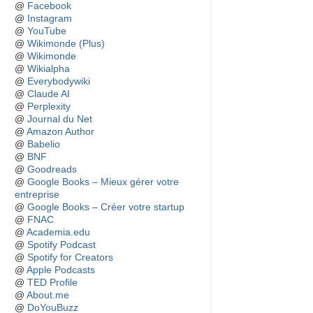
@
Facebook
@
Instagram
@
YouTube
@
Wikimonde (Plus)
@
Wikimonde
@
Wikialpha
@
Everybodywiki
@
Claude AI
@
Perplexity
@
Journal du Net
@
Amazon Author
@
Babelio
@
BNF
@
Goodreads
@
Google Books – Mieux gérer votre
entreprise
@
Google Books – Créer votre startup
@
FNAC
@
Academia.edu
@
Spotify Podcast
@
Spotify for Creators
@
Apple Podcasts
@
TED Profile
@
About.me
@
DoYouBuzz