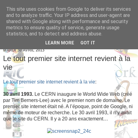
This site uses cookies from Google to deliver its services
Brice Cornet: serial
and to analyze traffic. Your IP address and user-agent are
shared with Google along with performance and security
entrepreneur hédoniste
metrics to ensure quality of service, generate usage
statistics, and to detect and address abuse.
LEARN MORE
GOT IT
MARDI 30 AVRIL 2013
Le tout premier site internet revient à la
vie
Le tout premier site internet revient à la vie
:
30 avril 1993.
Le CERN inaugure le World Wide Web (créé
par Tim Berners-Lee) avec le premier nom de domaine. Le
premier site internet était né. A l’époque, point de Google, ni
même de moteur de recherche. Le 30 avril 1993, il n’y avait
que le site du CERN. Il y a 20 ans exactement…