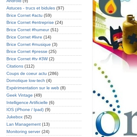
Android
(9)
Astuces - trucs et bidules
(97)
Brice Cornet #actu
(59)
Brice Cornet #entreprise
(24)
Brice Cornet #humeur
(51)
Brice Cornet #livre
(14)
Brice Cornet #musique
(3)
Brice Cornet #presse
(25)
Brice Cornet #tv #3W
(2)
Citations
(112)
Coups de coeur actu
(286)
Domotique low-tech
(4)
Expérimentation sur le web
(8)
Geek Vintage
(49)
Intelligence Artificielle
(6)
IOS (iPhone / Ipad)
(9)
Jukebox
(52)
Lan Management
(13)
Monitoring server
(24)