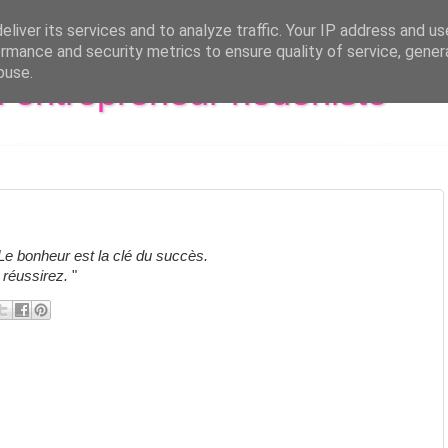
liver its services and to analyze traffic. Your IP address and u
rmance and security metrics to ensure quality of service, gene
buse.
al entrepreneur hédoniste
Le bonheur est la clé du succès.
 réussirez.
"