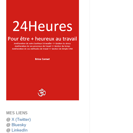
MES LIENS
@
X (Twitter)
@
Bluesky
@
LinkedIn