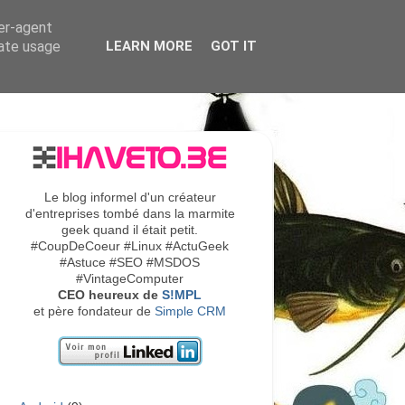
ser-agent
rate usage
LEARN MORE
GOT IT
Le blog informel d'un créateur
d'entreprises tombé dans la marmite
geek quand il était petit.
#CoupDeCoeur #Linux #ActuGeek
#Astuce #SEO #MSDOS
#VintageComputer
CEO heureux de
S!MPL
et père fondateur de
Simple CRM