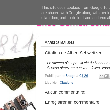
This site uses cookies from Google to de
are shared with Google along with perfo
statistics, and to detect and address a
Brice Cornet: seri
MARDI 28 MAI 2013
Citation de Albert Schweitzer
"
Le succès n’est pas la clé du bonheur. 
Si vous aimez ce que vous faites, vous
Publié par
zeBridge
à
08:26
Libellés :
Citations
Aucun commentaire:
Enregistrer un commentaire