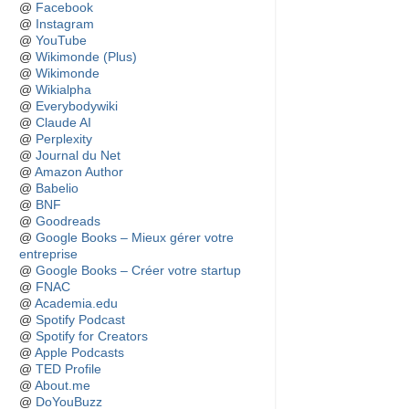
@
Facebook
@
Instagram
@
YouTube
@
Wikimonde (Plus)
@
Wikimonde
@
Wikialpha
@
Everybodywiki
@
Claude AI
@
Perplexity
@
Journal du Net
@
Amazon Author
@
Babelio
@
BNF
@
Goodreads
@
Google Books – Mieux gérer votre
entreprise
@
Google Books – Créer votre startup
@
FNAC
@
Academia.edu
@
Spotify Podcast
@
Spotify for Creators
@
Apple Podcasts
@
TED Profile
@
About.me
@
DoYouBuzz