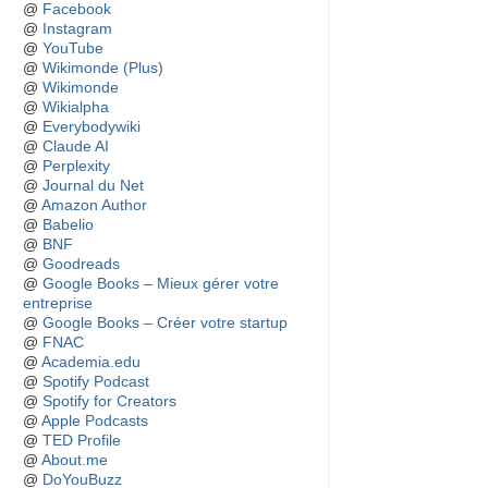
@
Facebook
@
Instagram
@
YouTube
@
Wikimonde (Plus)
@
Wikimonde
@
Wikialpha
@
Everybodywiki
@
Claude AI
@
Perplexity
@
Journal du Net
@
Amazon Author
@
Babelio
@
BNF
@
Goodreads
@
Google Books – Mieux gérer votre
entreprise
@
Google Books – Créer votre startup
@
FNAC
@
Academia.edu
@
Spotify Podcast
@
Spotify for Creators
@
Apple Podcasts
@
TED Profile
@
About.me
@
DoYouBuzz