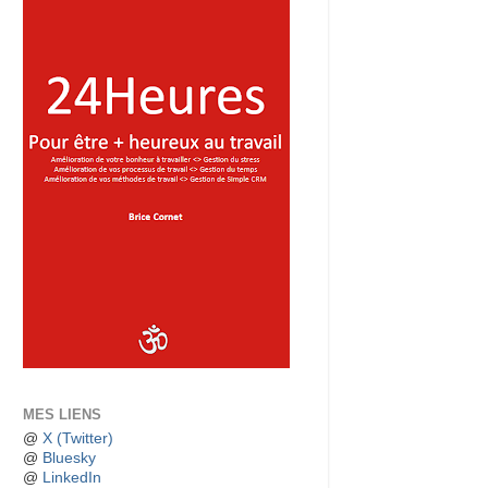
MES LIENS
@
X (Twitter)
@
Bluesky
@
LinkedIn