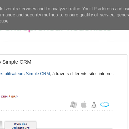
liver its services and to analyze traffic. Your IP address and u
rmance and security metrics to ensure quality of service, gene
buse.
al entrepreneur hédoniste
urs Simple CRM
es utilisateurs Simple CRM
, à travers différents sites internet.