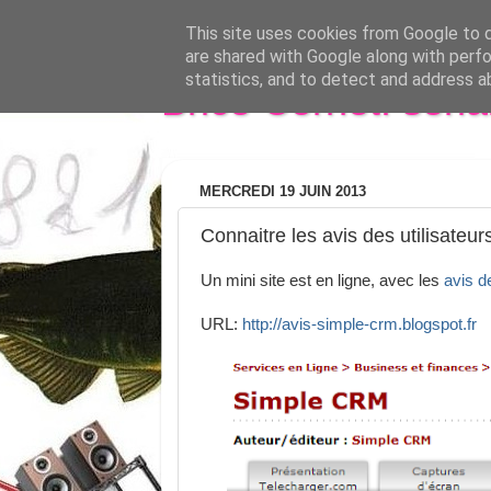
This site uses cookies from Google to de
are shared with Google along with perfo
statistics, and to detect and address a
Brice Cornet: seri
MERCREDI 19 JUIN 2013
Connaitre les avis des utilisate
Un mini site est en ligne, avec les
avis d
URL:
http://avis-simple-crm.blogspot.fr