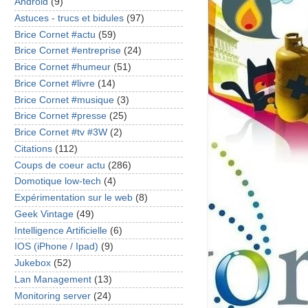
Android
(9)
Astuces - trucs et bidules
(97)
Brice Cornet #actu
(59)
Brice Cornet #entreprise
(24)
Brice Cornet #humeur
(51)
Brice Cornet #livre
(14)
Brice Cornet #musique
(3)
Brice Cornet #presse
(25)
Brice Cornet #tv #3W
(2)
Citations
(112)
Coups de coeur actu
(286)
Domotique low-tech
(4)
Expérimentation sur le web
(8)
Geek Vintage
(49)
Intelligence Artificielle
(6)
IOS (iPhone / Ipad)
(9)
Jukebox
(52)
Lan Management
(13)
Monitoring server
(24)