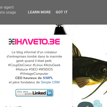
ser-agent
rate usage
LEARN MORE
GOT IT
Le blog informel d'un créateur
d'entreprises tombé dans la marmite
geek quand il était petit.
#CoupDeCoeur #Linux #ActuGeek
#Astuce #SEO #MSDOS
#VintageComputer
CEO heureux de
S!MPL
et père fondateur de
Simple CRM