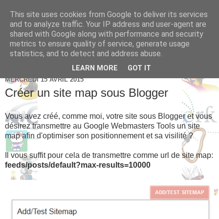
This site uses cookies from Google to deliver its services
Brice Cornet: serial
and to analyze traffic. Your IP address and user-agent are
shared with Google along with performance and security
entrepreneur hédoniste
metrics to ensure quality of service, generate usage
statistics, and to detect and address abuse.
LEARN MORE
GOT IT
MERCREDI 15 AVRIL 2015
Créer un site map sous Blogger
Vous avez créé, comme moi, votre site sous Blogger et vous
désirez transmettre au Google Webmasters Tools un site
map afin d'optimiser son positionnement et sa visilité ?
Il vous suffit pour cela de transmettre comme url de site map:
feeds/posts/default?max-results=10000