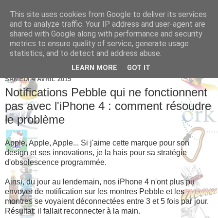
This site uses cookies from Google to deliver its services
Brice Cornet: serial
and to analyze traffic. Your IP address and user-agent are
shared with Google along with performance and security
entrepreneur hédoniste
metrics to ensure quality of service, generate usage
statistics, and to detect and address abuse.
LEARN MORE
GOT IT
SAMEDI 4 AVRIL 2015
Notifications Pebble qui ne fonctionnent
pas avec l'iPhone 4 : comment résoudre
le problème
Apple, Apple, Apple... Si j'aime cette marque pour son
design et ses innovations, je la hais pour sa stratégie
d'obsolescence programmée.
Ainsi, du jour au lendemain, nos iPhone 4 n'ont plus pu
envoyer de notification sur les montres Pebble et les
montres se voyaient déconnectées entre 3 et 5 fois par jour.
Résultat: il fallait reconnecter à la main.