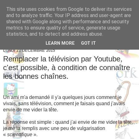
This site uses cookies from Google to deliver its services
Brice Cornet: serial
and to analyze traffic. Your IP address and user-agent are
shared with Google along with performance and security
entrepreneur hédoniste
metrics to ensure quality of service, generate usage
statistics, and to detect and address abuse.
LEARN MORE
GOT IT
LUNDI 21 DÉCEMBRE 2015
Remplacer la télévision par Youtube,
c'est possible, à condition de connaître
les bonnes chaînes.
Un ami m'a demandé il y'a quelques jours comment je
vivais, sans télévision, comment je faisais quand j'avais
envie de me vider la tête.
La réponse est simple : quand j'ai envie de me vider la tête,
je me la remplis avec une peu de vulgarisation
«
scientifique
».