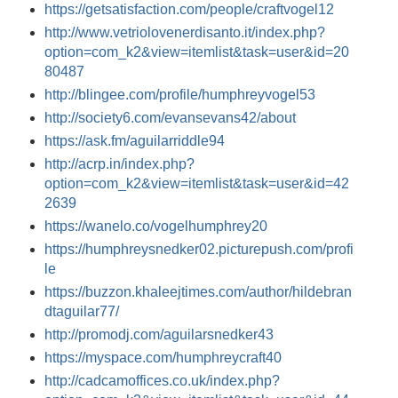
https://getsatisfaction.com/people/craftvogel12
http://www.vetriolovenerdisanto.it/index.php?
option=com_k2&view=itemlist&task=user&id=20
80487
http://blingee.com/profile/humphreyvogel53
http://society6.com/evansevans42/about
https://ask.fm/aguilarriddle94
http://acrp.in/index.php?
option=com_k2&view=itemlist&task=user&id=42
2639
https://wanelo.co/vogelhumphrey20
https://humphreysnedker02.picturepush.com/profi
le
https://buzzon.khaleejtimes.com/author/hildebran
dtaguilar77/
http://promodj.com/aguilarsnedker43
https://myspace.com/humphreycraft40
http://cadcamoffices.co.uk/index.php?