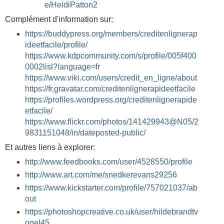
e/HeidiPatton2
Complément d'information sur:
https://buddypress.org/members/creditenlignerap
ideetfacile/profile/
https://www.kdpcommunity.com/s/profile/005f400
0002lisl?language=fr
https://www.viki.com/users/credit_en_ligne/about
https://fr.gravatar.com/creditenlignerapideetfacile
https://profiles.wordpress.org/creditenlignerapide
etfacile/
https://www.flickr.com/photos/141429943@N05/2
9831151048/in/dateposted-public/
Et autres liens à explorer:
http://www.feedbooks.com/user/4528550/profile
http://www.art.com/me/snedkerevans29256
https://www.kickstarter.com/profile/757021037/ab
out
https://photoshopcreative.co.uk/user/hildebrandtv
ogel45