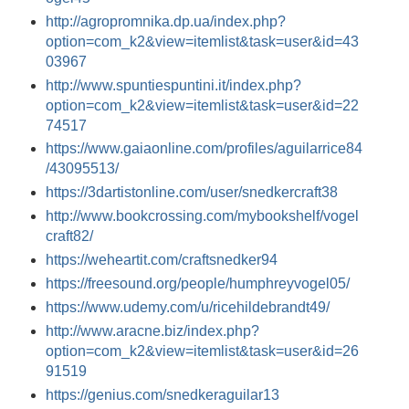
http://agropromnika.dp.ua/index.php?
option=com_k2&view=itemlist&task=user&id=43
03967
http://www.spuntiespuntini.it/index.php?
option=com_k2&view=itemlist&task=user&id=22
74517
https://www.gaiaonline.com/profiles/aguilarrice84
/43095513/
https://3dartistonline.com/user/snedkercraft38
http://www.bookcrossing.com/mybookshelf/vogel
craft82/
https://weheartit.com/craftsnedker94
https://freesound.org/people/humphreyvogel05/
https://www.udemy.com/u/ricehildebrandt49/
http://www.aracne.biz/index.php?
option=com_k2&view=itemlist&task=user&id=26
91519
https://genius.com/snedkeraguilar13