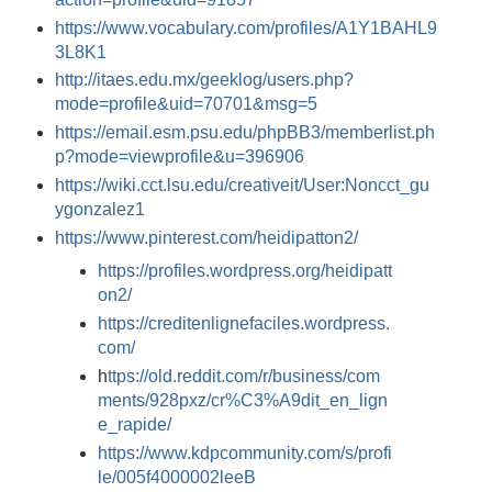
https://www.vocabulary.com/profiles/A1Y1BAHL9
3L8K1
http://itaes.edu.mx/geeklog/users.php?
mode=profile&uid=70701&msg=5
https://email.esm.psu.edu/phpBB3/memberlist.ph
p?mode=viewprofile&u=396906
https://wiki.cct.lsu.edu/creativeit/User:Noncct_gu
ygonzalez1
https://www.pinterest.com/heidipatton2/
https://profiles.wordpress.org/heidipatt
on2/
https://creditenlignefaciles.wordpress.
com/
h
ttps://old.reddit.com/r/business/com
ments/928pxz/cr%C3%A9dit_en_lign
e_rapide/
https://www.kdpcommunity.com/s/profi
le/005f4000002leeB