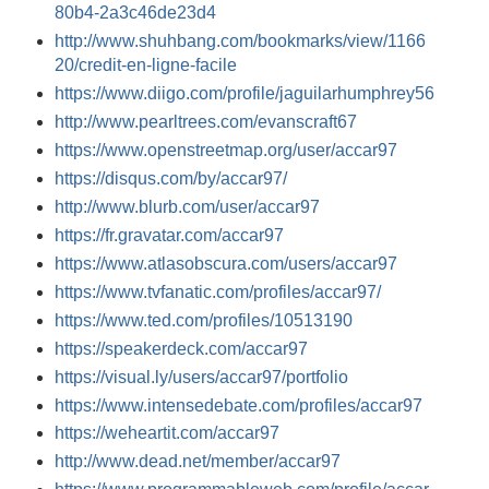
80b4-2a3c46de23d4
http://www.shuhbang.com/bookmarks/view/1166
20/credit-en-ligne-facile
https://www.diigo.com/profile/jaguilarhumphrey56
http://www.pearltrees.com/evanscraft67
https://www.openstreetmap.org/user/accar97
https://disqus.com/by/accar97/
http://www.blurb.com/user/accar97
https://fr.gravatar.com/accar97
https://www.atlasobscura.com/users/accar97
https://www.tvfanatic.com/profiles/accar97/
https://www.ted.com/profiles/10513190
https://speakerdeck.com/accar97
https://visual.ly/users/accar97/portfolio
https://www.intensedebate.com/profiles/accar97
https://weheartit.com/accar97
http://www.dead.net/member/accar97