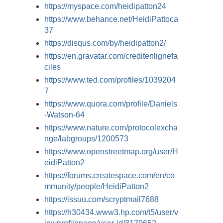
https://myspace.com/heidipatton24
https://www.behance.net/HeidiPattoca
37
https://disqus.com/by/heidipatton2/
https://en.gravatar.com/creditenlignefa
ciles
https://www.ted.com/profiles/1039204
7
https://www.quora.com/profile/Daniels
-Watson-64
https://www.nature.com/protocolexcha
nge/labgroups/1200573
https://www.openstreetmap.org/user/H
eidiPatton2
https://forums.createspace.com/en/co
mmunity/people/HeidiPatton2
https://issuu.com/scryptmail7688
https://h30434.www3.hp.com/t5/user/v