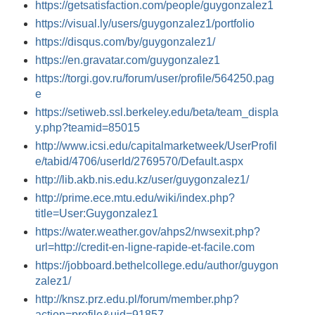
https://getsatisfaction.com/people/guygonzalez1
https://visual.ly/users/guygonzalez1/portfolio
https://disqus.com/by/guygonzalez1/
https://en.gravatar.com/guygonzalez1
https://torgi.gov.ru/forum/user/profile/564250.pag
e
https://setiweb.ssl.berkeley.edu/beta/team_displa
y.php?teamid=85015
http://www.icsi.edu/capitalmarketweek/UserProfil
e/tabid/4706/userId/2769570/Default.aspx
http://lib.akb.nis.edu.kz/user/guygonzalez1/
http://prime.ece.mtu.edu/wiki/index.php?
title=User:Guygonzalez1
https://water.weather.gov/ahps2/nwsexit.php?
url=http://credit-en-ligne-rapide-et-facile.com
https://jobboard.bethelcollege.edu/author/guygon
zalez1/
http://knsz.prz.edu.pl/forum/member.php?
action=profile&uid=91857