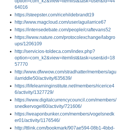
option=com_k2&view=itemlist&task=user&id=44
64016
https://steepster.com/ricehildebrandt19
http://www.magcloud.com/user/aguilarrice67
https://intensedebate.com/people/craftevans52
https://www.nature.com/protocolexchange/labgro
ups/1206109
http://servicios-toldeca.com/index.php?
option=com_k2&view=itemlist&task=user&id=18
57770
http://www.dfwwow.com/stradhatter/members/agu
ilarriddle50/activity/635639/
https://lifelearninginstitute.net/members/ricerice4
6/activity/1327729/
https://www.digitalcurrencycouncil.com/members/
snedkervogel60/activity/721606/
https://weaponbunker.com/members/vogelsnedk
er01/activity/1176546/
http://ttlink.com/bookmark/907ae594-08b1-4bbd-