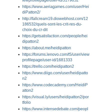
iewprofilepage/user-id/3179652
https://www.aeriagames.com/user/Hei
diPatton2/
http://fallcream19.diowebhost.com/12
186532/quels-sont-les-crit-res-du-
choix-du-cr-dit
https://getsatisfaction.com/people/hei
dipatton2
https://about.me/heidipatton
https://forums.lenovo.com/t5/user/view
profilepage/user-id/1681333
https://trello.com/heidipatton2
https://www.diigo.com/user/heidipatto
n2
https://www.codecademy.com/HeidiP
atton2
https://visual.ly/users/heidipatton2/por
tfolio
https://www.intensedebate.com/peopl