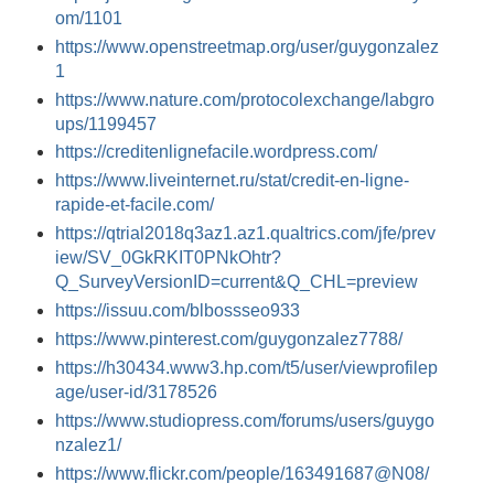
om/1101
https://www.openstreetmap.org/user/guygonzalez
1
https://www.nature.com/protocolexchange/labgro
ups/1199457
https://creditenlignefacile.wordpress.com/
https://www.liveinternet.ru/stat/credit-en-ligne-
rapide-et-facile.com/
https://qtrial2018q3az1.az1.qualtrics.com/jfe/prev
iew/SV_0GkRKIT0PNkOhtr?
Q_SurveyVersionID=current&Q_CHL=preview
https://issuu.com/blbossseo933
https://www.pinterest.com/guygonzalez7788/
https://h30434.www3.hp.com/t5/user/viewprofilep
age/user-id/3178526
https://www.studiopress.com/forums/users/guygo
nzalez1/
https://www.flickr.com/people/163491687@N08/