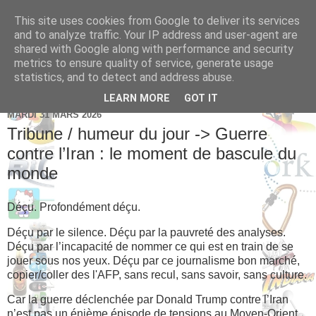
This site uses cookies from Google to deliver its services
Brice Cornet: serial
and to analyze traffic. Your IP address and user-agent are
shared with Google along with performance and security
entrepreneur hédoniste
metrics to ensure quality of service, generate usage
statistics, and to detect and address abuse.
LEARN MORE
GOT IT
MARDI 31 MARS 2026
Tribune / humeur du jour -> Guerre
contre l’Iran : le moment de bascule du
monde
Déçu. Profondément déçu.
Déçu par le silence. Déçu par la pauvreté des analyses.
Déçu par l’incapacité de nommer ce qui est en train de se
jouer sous nos yeux. Déçu par ce journalisme bon marché,
copier/coller des l'AFP, sans recul, sans savoir, sans culture.
Car la guerre déclenchée par Donald Trump contre l’Iran
n’est pas un énième épisode de tensions au Moyen-Orient.