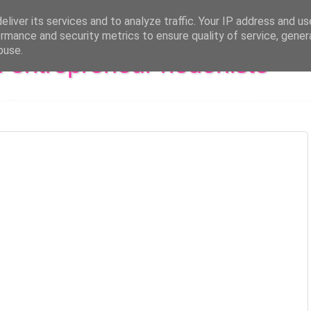
liver its services and to analyze traffic. Your IP address and u
rmance and security metrics to ensure quality of service, gene
buse.
al entrepreneur hédoniste