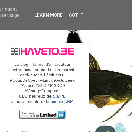
ser-agent
rate usage
LEARN MORE
GOT IT
Le blog informel d'un créateur
d'entreprises tombé dans la marmite
geek quand il était petit.
#CoupDeCoeur #Linux #ActuGeek
#Astuce #SEO #MSDOS
#VintageComputer
CEO heureux de
S!MPL
et père fondateur de
Simple CRM