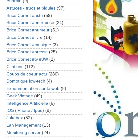
Android
(9)
Astuces - trucs et bidules
(97)
Brice Cornet #actu
(59)
Brice Cornet #entreprise
(24)
Brice Cornet #humeur
(51)
Brice Cornet #livre
(14)
Brice Cornet #musique
(3)
Brice Cornet #presse
(25)
Brice Cornet #tv #3W
(2)
Citations
(112)
Coups de coeur actu
(286)
Domotique low-tech
(4)
Expérimentation sur le web
(8)
Geek Vintage
(49)
Intelligence Artificielle
(6)
IOS (iPhone / Ipad)
(9)
Jukebox
(52)
Lan Management
(13)
Monitoring server
(24)