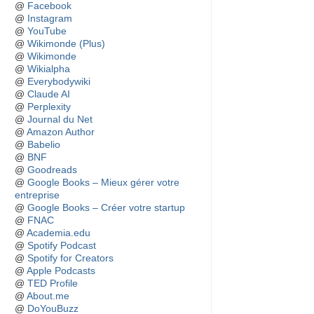
@
Facebook
@
Instagram
@
YouTube
@
Wikimonde (Plus)
@
Wikimonde
@
Wikialpha
@
Everybodywiki
@
Claude AI
@
Perplexity
@
Journal du Net
@
Amazon Author
@
Babelio
@
BNF
@
Goodreads
@
Google Books – Mieux gérer votre
entreprise
@
Google Books – Créer votre startup
@
FNAC
@
Academia.edu
@
Spotify Podcast
@
Spotify for Creators
@
Apple Podcasts
@
TED Profile
@
About.me
@
DoYouBuzz