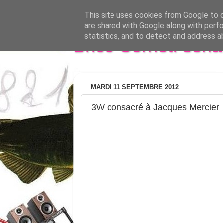
This site uses cookies from Google to de
are shared with Google along with perfo
statistics, and to detect and address a
Brice Cornet: seri
MARDI 11 SEPTEMBRE 2012
3W consacré à Jacques Mercier