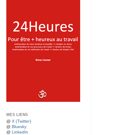
MES LIENS
@
X (Twitter)
@
Bluesky
@
LinkedIn