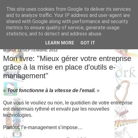
This site uses cookies from Google to deliver its services
Brice Cornet: serial
and to analyze traffic. Your IP address and user-agent are
shared with Google along with performance and security
entrepreneur hédoniste
metrics to ensure quality of service, generate usage
statistics, and to detect and address abuse.
LEARN MORE
GOT IT
MARDI 11 SEPTEMBRE 2012
Mon livre: "Mieux gérer votre entreprise
grâce à la mise en place d’outils e-
management"
«
Tout fonctionne à la vitesse de l’email.
»
Que vous le vouliez ou non, le quotidien de votre entreprise
est désormais rythmé et envahi par les nouvelles
technologies.
Partout, l’e-management s’impose…