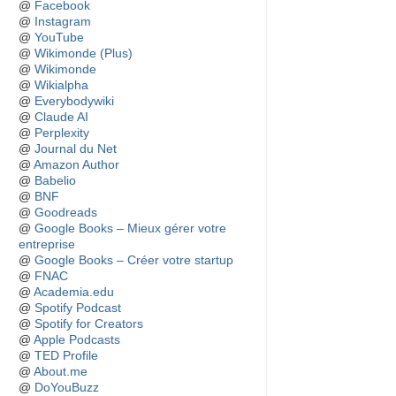
@
Facebook
@
Instagram
@
YouTube
@
Wikimonde (Plus)
@
Wikimonde
@
Wikialpha
@
Everybodywiki
@
Claude AI
@
Perplexity
@
Journal du Net
@
Amazon Author
@
Babelio
@
BNF
@
Goodreads
@
Google Books – Mieux gérer votre
entreprise
@
Google Books – Créer votre startup
@
FNAC
@
Academia.edu
@
Spotify Podcast
@
Spotify for Creators
@
Apple Podcasts
@
TED Profile
@
About.me
@
DoYouBuzz