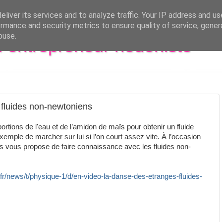
liver its services and to analyze traffic. Your IP address and u
rmance and security metrics to ensure quality of service, gene
buse.
al entrepreneur hédoniste
 fluides non-newtoniens
ortions de l'eau et de l’amidon de maïs pour obtenir un fluide
emple de marcher sur lui si l’on court assez vite. À l’occasion
 vous propose de faire connaissance avec les fluides non-
fr/news/t/physique-1/d/en-video-la-danse-des-etranges-fluides-