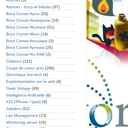
Android
(9)
Astuces - trucs et bidules
(97)
Brice Cornet #actu
(59)
Brice Cornet #entreprise
(24)
Brice Cornet #humeur
(51)
Brice Cornet #livre
(14)
Brice Cornet #musique
(3)
Brice Cornet #presse
(25)
Brice Cornet #tv #3W
(2)
Citations
(112)
Coups de coeur actu
(286)
Domotique low-tech
(4)
Expérimentation sur le web
(8)
Geek Vintage
(49)
Intelligence Artificielle
(6)
IOS (iPhone / Ipad)
(9)
Jukebox
(52)
Lan Management
(13)
Monitoring server
(24)