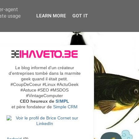
ser-agent
rate usage
LEARN MORE
GOT IT
Le blog informel d'un créateur
d'entreprises tombé dans la marmite
geek quand il était petit.
#CoupDeCoeur #Linux #ActuGeek
#Astuce #SEO #MSDOS
#VintageComputer
CEO heureux de
S!MPL
et père fondateur de
Simple CRM