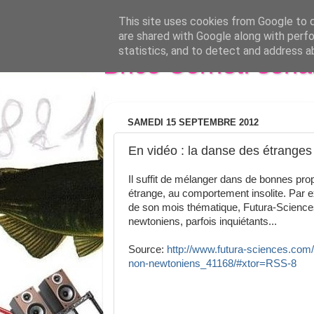
This site uses cookies from Google to de
are shared with Google along with perfo
statistics, and to detect and address a
Brice Cornet: seri
SAMEDI 15 SEPTEMBRE 2012
En vidéo : la danse des étranges
Il suffit de mélanger dans de bonnes prop
étrange, au comportement insolite. Par ex
de son mois thématique, Futura-Sciences
newtoniens, parfois inquiétants...
Source:
http://www.futura-sciences.com/
non-newtoniens_41168/#xtor=RSS-8