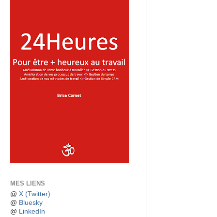
MES LIENS
@
X (Twitter)
@
Bluesky
@
LinkedIn