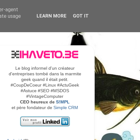
ser-agent
rate usage
LEARN MORE
GOT IT
Le blog informel d'un créateur
d'entreprises tombé dans la marmite
geek quand il était petit.
#CoupDeCoeur #Linux #ActuGeek
#Astuce #SEO #MSDOS
#VintageComputer
CEO heureux de
S!MPL
et père fondateur de
Simple CRM