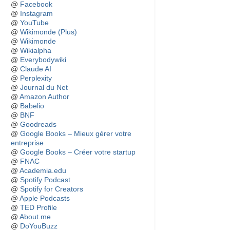
@
Facebook
@
Instagram
@
YouTube
@
Wikimonde (Plus)
@
Wikimonde
@
Wikialpha
@
Everybodywiki
@
Claude AI
@
Perplexity
@
Journal du Net
@
Amazon Author
@
Babelio
@
BNF
@
Goodreads
@
Google Books – Mieux gérer votre
entreprise
@
Google Books – Créer votre startup
@
FNAC
@
Academia.edu
@
Spotify Podcast
@
Spotify for Creators
@
Apple Podcasts
@
TED Profile
@
About.me
@
DoYouBuzz