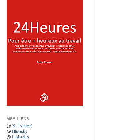
MES LIENS
@
X (Twitter)
@
Bluesky
@
LinkedIn