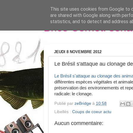
This site uses cookies from Google to de
are shared with Google along with perfo
statistics, and to detect and address a
Brice Cornet: seri
JEUDI 8 NOVEMBRE 2012
Le Brésil s'attaque au clonage d
Le Brésil s'attaque au clonage des anima
différentes espèces végétales et animales
préservation des environnements et repe
radicale: le clonage.
Publié par
zeBridge
à
10:58
Libellés :
Coups de coeur actu
Aucun commentaire: