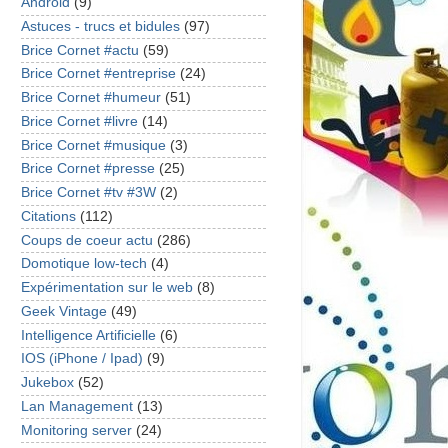
Android
(9)
Astuces - trucs et bidules
(97)
Brice Cornet #actu
(59)
Brice Cornet #entreprise
(24)
Brice Cornet #humeur
(51)
Brice Cornet #livre
(14)
Brice Cornet #musique
(3)
Brice Cornet #presse
(25)
Brice Cornet #tv #3W
(2)
Citations
(112)
Coups de coeur actu
(286)
Domotique low-tech
(4)
Expérimentation sur le web
(8)
Geek Vintage
(49)
Intelligence Artificielle
(6)
IOS (iPhone / Ipad)
(9)
Jukebox
(52)
Lan Management
(13)
Monitoring server
(24)