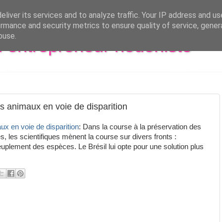
liver its services and to analyze traffic. Your IP address and u
rmance and security metrics to ensure quality of service, gene
buse.
al entrepreneur hédoniste
es animaux en voie de disparition
ux en voie de disparition
: Dans la course à la préservation des
, les scientifiques mènent la course sur divers fronts :
uplement des espèces. Le Brésil lui opte pour une solution plus