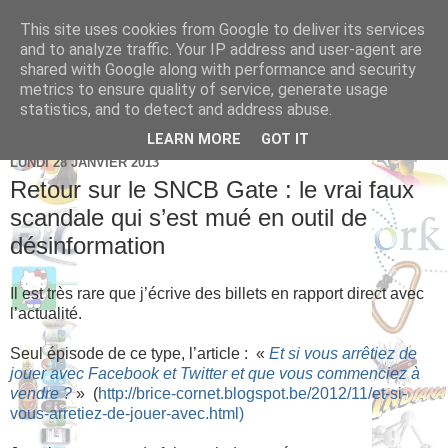
This site uses cookies from Google to deliver its services
Brice Cornet: serial
and to analyze traffic. Your IP address and user-agent are
shared with Google along with performance and security
entrepreneur hédoniste
metrics to ensure quality of service, generate usage
statistics, and to detect and address abuse.
LEARN MORE
GOT IT
LUNDI 28 JANVIER 2013
Retour sur le SNCB Gate : le vrai faux
scandale qui s’est mué en outil de
désinformation
Il est très rare que j’écrive des billets en rapport direct avec
l’actualité.
Seul épisode de ce type, l’article : «
Et si vous arrêtiez de
jouer avec Facebook et Twitter et que vous commenciez à
vendre ?
» (
http://brice-cornet.blogspot.be/2012/11/et-si-
vous-arretiez-de-jouer-avec.html)