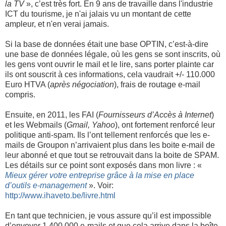
la TV
», c’est très fort. En 9 ans de travaille dans l'industrie
ICT du tourisme, je n'ai jalais vu un montant de cette
ampleur, et n'en verai jamais.
Si la base de données était une base OPTIN, c’est-à-dire
une base de données légale, où les gens se sont inscrits, où
les gens vont ouvrir le mail et le lire, sans porter plainte car
ils ont souscrit à ces informations, cela vaudrait +/- 110.000
Euro HTVA (
après négociation
), frais de routage e-mail
compris.
Ensuite, en 2011, les FAI (
Fournisseurs d’Accès à Internet
)
et les Webmails (
Gmail, Yahoo
), ont fortement renforcé leur
politique anti-spam. Ils l’ont tellement renforcés que les e-
mails de Groupon n’arrivaient plus dans les boite e-mail de
leur abonné et que tout se retrouvait dans la boite de SPAM.
Les détails sur ce point sont exposés dans mon livre : «
Mieux gérer votre entreprise grâce à la mise en place
d’outils e-management
». Voir:
http://www.ihaveto.be/livre.html
En tant que technicien, je vous assure qu’il est impossible
d’envoyer 1.400.000 e-mails et que cela arrive dans la boîte