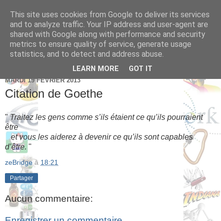
This site uses cookies from Google to deliver its services
Brice Cornet: serial
and to analyze traffic. Your IP address and user-agent are
shared with Google along with performance and security
entrepreneur hédoniste
metrics to ensure quality of service, generate usage
statistics, and to detect and address abuse.
LEARN MORE
GOT IT
MARDI 19 FÉVRIER 2013
Citation de Goethe
"
Traitez les gens comme s’ils étaient ce qu’ils pourraient
être
et vous les aiderez à devenir ce qu’ils sont capables
d’être.
"
zeBridge
à
18:21
Partager
Aucun commentaire:
Enregistrer un commentaire