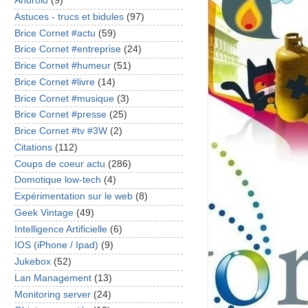
Android
(9)
Astuces - trucs et bidules
(97)
Brice Cornet #actu
(59)
Brice Cornet #entreprise
(24)
Brice Cornet #humeur
(51)
Brice Cornet #livre
(14)
Brice Cornet #musique
(3)
Brice Cornet #presse
(25)
Brice Cornet #tv #3W
(2)
Citations
(112)
Coups de coeur actu
(286)
Domotique low-tech
(4)
Expérimentation sur le web
(8)
Geek Vintage
(49)
Intelligence Artificielle
(6)
IOS (iPhone / Ipad)
(9)
Jukebox
(52)
Lan Management
(13)
Monitoring server
(24)