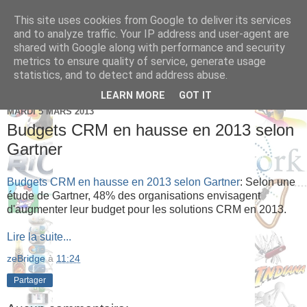
This site uses cookies from Google to deliver its services
Brice Cornet: serial
and to analyze traffic. Your IP address and user-agent are
shared with Google along with performance and security
entrepreneur hédoniste
metrics to ensure quality of service, generate usage
statistics, and to detect and address abuse.
LEARN MORE
GOT IT
MARDI 5 MARS 2013
Budgets CRM en hausse en 2013 selon
Gartner
Budgets CRM en hausse en 2013 selon Gartner
: Selon une
étude de Gartner, 48% des organisations envisagent
d'augmenter leur budget pour les solutions CRM en 2013.
Lire la suite...
zeBridge
à
11:24
Partager