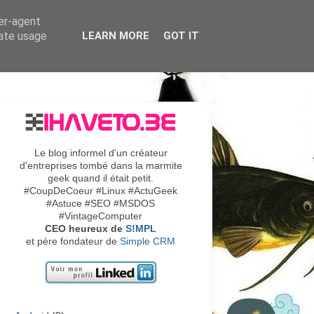
ser-agent
rate usage
LEARN MORE
GOT IT
Le blog informel d'un créateur
d'entreprises tombé dans la marmite
geek quand il était petit.
#CoupDeCoeur #Linux #ActuGeek
#Astuce #SEO #MSDOS
#VintageComputer
CEO heureux de
S!MPL
et père fondateur de
Simple CRM