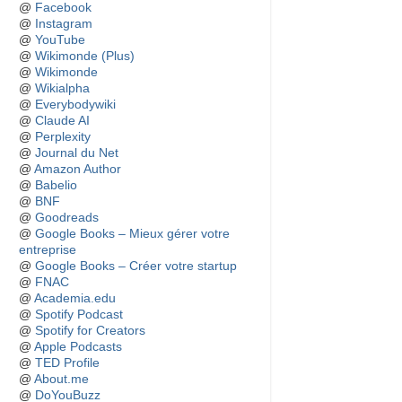
@
Facebook
@
Instagram
@
YouTube
@
Wikimonde (Plus)
@
Wikimonde
@
Wikialpha
@
Everybodywiki
@
Claude AI
@
Perplexity
@
Journal du Net
@
Amazon Author
@
Babelio
@
BNF
@
Goodreads
@
Google Books – Mieux gérer votre
entreprise
@
Google Books – Créer votre startup
@
FNAC
@
Academia.edu
@
Spotify Podcast
@
Spotify for Creators
@
Apple Podcasts
@
TED Profile
@
About.me
@
DoYouBuzz