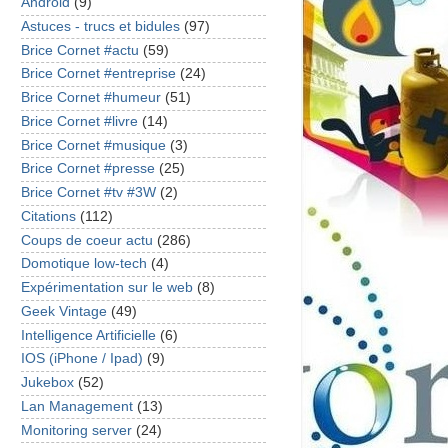
Android
(9)
Astuces - trucs et bidules
(97)
Brice Cornet #actu
(59)
Brice Cornet #entreprise
(24)
Brice Cornet #humeur
(51)
Brice Cornet #livre
(14)
Brice Cornet #musique
(3)
Brice Cornet #presse
(25)
Brice Cornet #tv #3W
(2)
Citations
(112)
Coups de coeur actu
(286)
Domotique low-tech
(4)
Expérimentation sur le web
(8)
Geek Vintage
(49)
Intelligence Artificielle
(6)
IOS (iPhone / Ipad)
(9)
Jukebox
(52)
Lan Management
(13)
Monitoring server
(24)