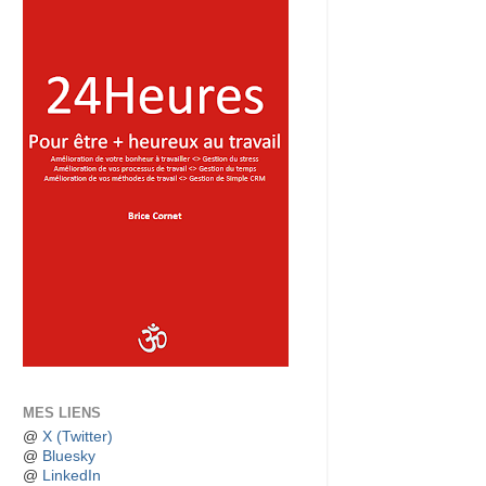
MES LIENS
@
X (Twitter)
@
Bluesky
@
LinkedIn