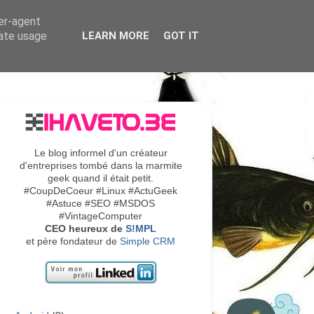
ser-agent
rate usage
LEARN MORE
GOT IT
Le blog informel d'un créateur
d'entreprises tombé dans la marmite
geek quand il était petit.
#CoupDeCoeur #Linux #ActuGeek
#Astuce #SEO #MSDOS
#VintageComputer
CEO heureux de
S!MPL
et père fondateur de
Simple CRM