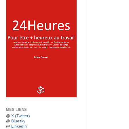
MES LIENS
@
X (Twitter)
@
Bluesky
@
LinkedIn