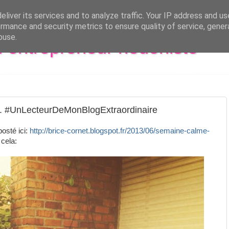
liver its services and to analyze traffic. Your IP address and u
rmance and security metrics to ensure quality of service, gene
buse.
al entrepreneur hédoniste
. #UnLecteurDeMonBlogExtraordinaire
posté ici:
http://brice-cornet.blogspot.fr/2013/06/semaine-calme-
u cela: