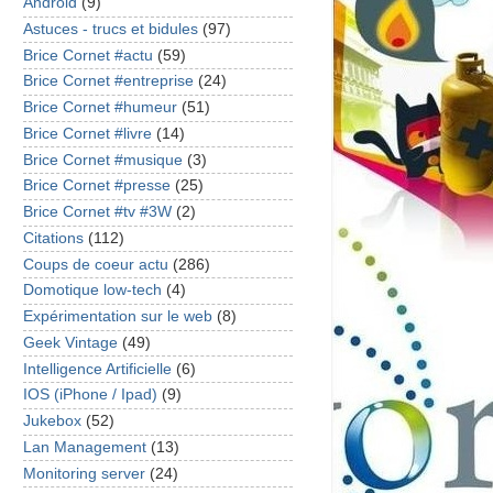
Android
(9)
Astuces - trucs et bidules
(97)
Brice Cornet #actu
(59)
Brice Cornet #entreprise
(24)
Brice Cornet #humeur
(51)
Brice Cornet #livre
(14)
Brice Cornet #musique
(3)
Brice Cornet #presse
(25)
Brice Cornet #tv #3W
(2)
Citations
(112)
Coups de coeur actu
(286)
Domotique low-tech
(4)
Expérimentation sur le web
(8)
Geek Vintage
(49)
Intelligence Artificielle
(6)
IOS (iPhone / Ipad)
(9)
Jukebox
(52)
Lan Management
(13)
Monitoring server
(24)