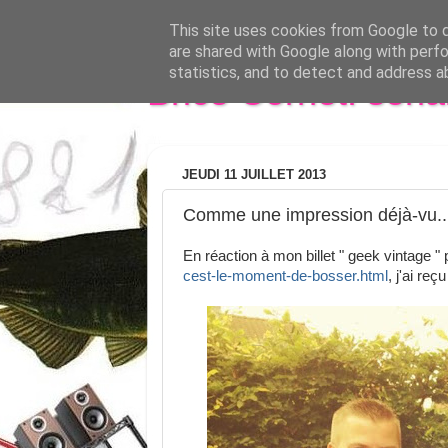
This site uses cookies from Google to de
are shared with Google along with perfo
statistics, and to detect and address a
Brice Cornet: seri
JEUDI 11 JUILLET 2013
Comme une impression déjà-vu..
En réaction à mon billet " geek vintage " 
cest-le-moment-de-bosser.html
, j'ai reç