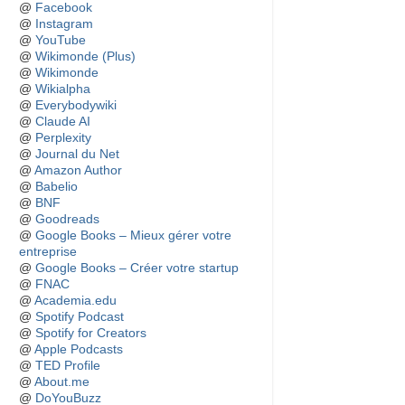
@
Facebook
@
Instagram
@
YouTube
@
Wikimonde (Plus)
@
Wikimonde
@
Wikialpha
@
Everybodywiki
@
Claude AI
@
Perplexity
@
Journal du Net
@
Amazon Author
@
Babelio
@
BNF
@
Goodreads
@
Google Books – Mieux gérer votre
entreprise
@
Google Books – Créer votre startup
@
FNAC
@
Academia.edu
@
Spotify Podcast
@
Spotify for Creators
@
Apple Podcasts
@
TED Profile
@
About.me
@
DoYouBuzz