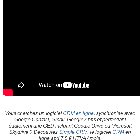
Vous cherchez un logiciel
CRM en ligne
, synchronisé avec
Google Contact, Gmail, Google Apps et permettant
également une GED incluant Google Drive ou Microsoft
Skydrive ? Découvrez
Simple CRM,
le logiciel
CRM
en
ligne apd 7,5 € HTVA / mois.