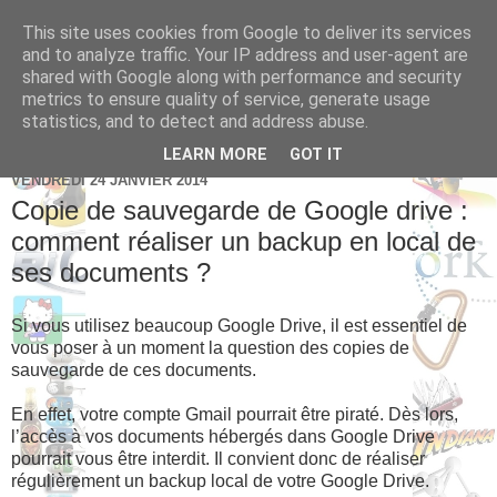
This site uses cookies from Google to deliver its services
Brice Cornet: serial
and to analyze traffic. Your IP address and user-agent are
shared with Google along with performance and security
entrepreneur hédoniste
metrics to ensure quality of service, generate usage
statistics, and to detect and address abuse.
LEARN MORE
GOT IT
VENDREDI 24 JANVIER 2014
Copie de sauvegarde de Google drive :
comment réaliser un backup en local de
ses documents ?
Si vous utilisez beaucoup Google Drive, il est essentiel de
vous poser à un moment la question des copies de
sauvegarde de ces documents.
En effet, votre compte Gmail pourrait être piraté. Dès lors,
l’accès à vos documents hébergés dans Google Drive
pourrait vous être interdit. Il convient donc de réaliser
régulièrement un backup local de votre Google Drive.