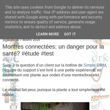
This site uses cookies from Google to deliver its services
Brice Cornet: serial
and to analyze traffic. Your IP address and user-agent are
shared with Google along with performance and security
entrepreneur hédoniste
metrics to ensure quality of service, generate usage
statistics, and to detect and address abuse.
LEARN MORE
GOT IT
VENDREDI 7 MARS 2014
Montres connectées: un danger pour la
santé? #étude #test
Suite à la question d’un client sur la hotline de
Simple CRM
,
l’équipe du support s’est livré à une petite expérience, en
soumettant une plante aux ondes d’une montre/bracelet
connecté.
Le résultat fait peur, puisque la plante a tout simplement été
brulée.