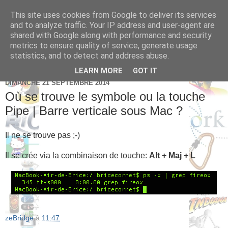
This site uses cookies from Google to deliver its services
Brice Cornet: serial
and to analyze traffic. Your IP address and user-agent are
shared with Google along with performance and security
entrepreneur hédoniste
metrics to ensure quality of service, generate usage
statistics, and to detect and address abuse.
LEARN MORE
GOT IT
DIMANCHE 21 SEPTEMBRE 2014
Où se trouve le symbole ou la touche
Pipe | Barre verticale sous Mac ?
Il ne se trouve pas ;-)
Il se crée via la combinaison de touche:
Alt + Maj + L
zeBridge
à
11:47