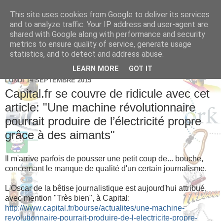
This site uses cookies from Google to deliver its services
Brice Cornet: serial
and to analyze traffic. Your IP address and user-agent are
shared with Google along with performance and security
entrepreneur hédoniste
metrics to ensure quality of service, generate usage
statistics, and to detect and address abuse.
LEARN MORE
GOT IT
LUNDI 14 SEPTEMBRE 2015
Capital.fr se couvre de ridicule avec cet
article: "Une machine révolutionnaire
pourrait produire de l’électricité propre
grâce à des aimants"
Il m'arrive parfois de pousser une petit coup de... bouche,
concernant le manque de qualité d'un certain journalisme.
L'Oscar de la bêtise journalistique est aujourd'hui attribué,
avec mention "Très bien", à Capital:
http://www.capital.fr/bourse/actualites/une-machine-
revolutionnaire-pourrait-produire-de-l-electricite-propre-