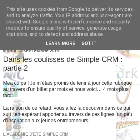
This site uses cookies from Google to deliver its services
Brice Cornet: serial
and to analyze traffic. Your IP address and user-agent are
shared with Google along with performance and security
entrepreneur hédoniste
metrics to ensure quality of service, generate usage
statistics, and to detect and address abuse.
LEARN MORE
GOT IT
MARDI 22 SEPTEMBRE 2015
Dans les coulisses de Simple CRM :
partie 2
Mea culpa ! Je m’étais promis de tenir à jour cette rubrique
au travers d'un billet par mois et nous voici… 4 mois plus
tard.
La raison de ce retard, vous allez la découvrir dans ce qui
suit ; en espérant apporter au travers de ces lignes, un peu
d’inspiration aux jeunes entrepreneurs.
L'ACADÉMIE D'ÉTÉ SIMPLE CRM