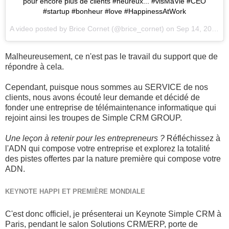
pour encore plus de clients #heureux... #visMaVie #CEO
#startup #bonheur #love #HappinessAtWork
A video posted by Brice Cornet (@brice_cornet) on
Sep 14, 2015 at 8:03am PDT
Malheureusement, ce n'est pas le travail du support que de
répondre à cela.
Cependant, puisque nous sommes au SERVICE de nos
clients, nous avons écouté leur demande et décidé de
fonder une entreprise de télémaintenance informatique qui
rejoint ainsi les troupes de Simple CRM GROUP.
Une leçon à retenir pour les entrepreneurs ?
Réfléchissez à
l'ADN qui compose votre entreprise et explorez la totalité
des pistes offertes par la nature première qui compose votre
ADN.
KEYNOTE HAPPI ET PREMIÈRE MONDIALE
C'est donc officiel, je présenterai un Keynote Simple CRM à
Paris, pendant le salon Solutions CRM/ERP, porte de