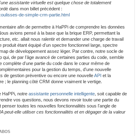
 d'une assistante virtuelle est quelque chose de totalement
ordé dans mon billet précédent :
coulisses-de-simple-crm-partie.html
plémentaire afin de permettre à HaPPi de comprendre les données
Nous avions pensé à la base que la brique ERP, permettant la
re, etc. allait nous ralentir et demander une charge de travail
le produit étant équipé d'un spectre fonctionnel large, spectre
 map de développement assez léger. Par contre, notre socle de
qui, de par l'âge avancé de certaines parties du code, semble
ture complète d'une partie du code dans le cœur même de
 complémentaires pour la gestion du temps, d'une nouvelle
ts de gestion préventive ou encore une nouvelle
API
et la
re ; le planning côté CRM donne vraiment le vertige.
e HaPPi, notre
assistante personnelle intelligente
, soit capable de
rendre vos questions, nous devons revoir toute une partie du
 penser toutes les nouvelles fonctionnalités sous l'angle de
peut-elle utiliser ces fonctionnalités et en dégager de la valeur
LABOS