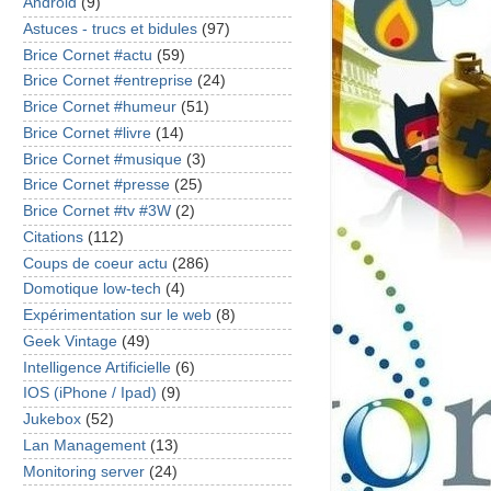
Android
(9)
Astuces - trucs et bidules
(97)
Brice Cornet #actu
(59)
Brice Cornet #entreprise
(24)
Brice Cornet #humeur
(51)
Brice Cornet #livre
(14)
Brice Cornet #musique
(3)
Brice Cornet #presse
(25)
Brice Cornet #tv #3W
(2)
Citations
(112)
Coups de coeur actu
(286)
Domotique low-tech
(4)
Expérimentation sur le web
(8)
Geek Vintage
(49)
Intelligence Artificielle
(6)
IOS (iPhone / Ipad)
(9)
Jukebox
(52)
Lan Management
(13)
Monitoring server
(24)