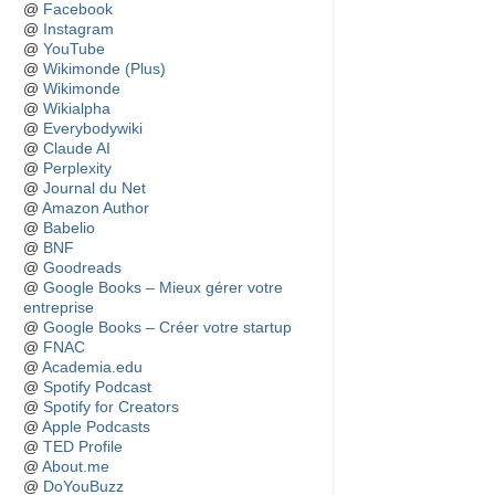
@
Facebook
@
Instagram
@
YouTube
@
Wikimonde (Plus)
@
Wikimonde
@
Wikialpha
@
Everybodywiki
@
Claude AI
@
Perplexity
@
Journal du Net
@
Amazon Author
@
Babelio
@
BNF
@
Goodreads
@
Google Books – Mieux gérer votre
entreprise
@
Google Books – Créer votre startup
@
FNAC
@
Academia.edu
@
Spotify Podcast
@
Spotify for Creators
@
Apple Podcasts
@
TED Profile
@
About.me
@
DoYouBuzz