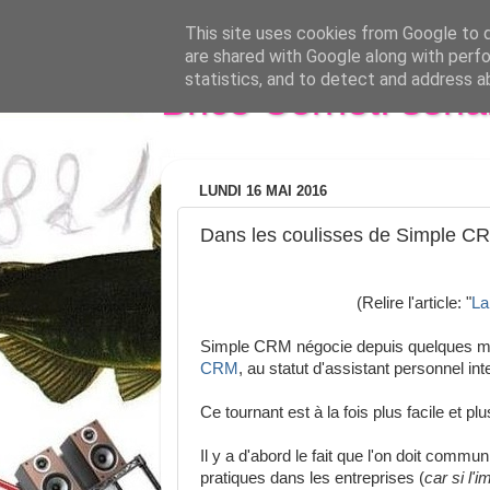
This site uses cookies from Google to de
are shared with Google along with perfo
statistics, and to detect and address a
Brice Cornet: seri
LUNDI 16 MAI 2016
Dans les coulisses de Simple CRM
(Relire l'article: "
La
Simple CRM négocie depuis quelques moi
CRM
, au statut d'assistant personnel inte
Ce tournant est à la fois plus facile et plu
Il y a d'abord le fait que l'on doit commu
pratiques dans les entreprises (
car si l'i