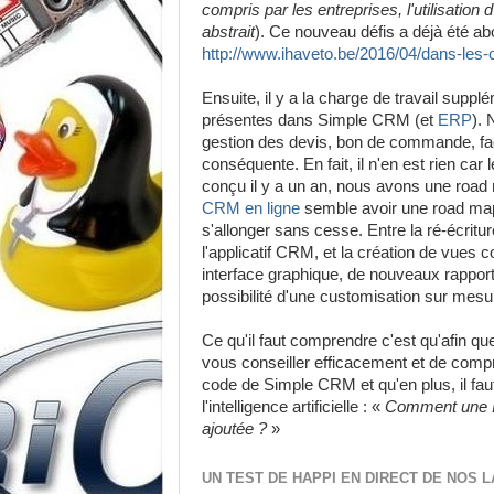
compris par les entreprises, l'utilisation
abstrait
). Ce nouveau défis a déjà été ab
http://www.ihaveto.be/2016/04/dans-les-
Ensuite, il y a la charge de travail sup
présentes dans Simple CRM (et
ERP
). 
gestion des devis, bon de commande, factu
conséquente. En fait, il n'en est rien car 
conçu il y a un an, nous avons une road
CRM en ligne
semble avoir une road map 
s'allonger sans cesse. Entre la ré-écri
l'applicatif CRM, et la création de vues
interface graphique, de nouveaux rappor
possibilité d'une customisation sur mesu
Ce qu'il faut comprendre c'est qu'afin qu
vous conseiller efficacement et de comp
code de Simple CRM et qu'en plus, il faut
l'intelligence artificielle : «
Comment une IA 
ajoutée ?
»
UN TEST DE HAPPI EN DIRECT DE NOS 