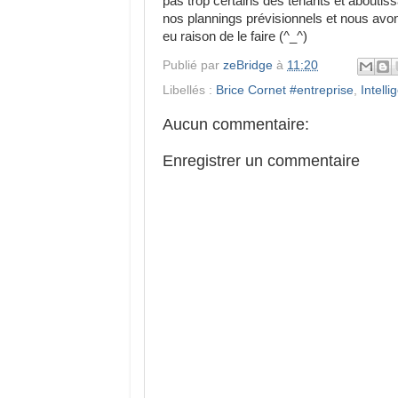
pas trop certains des tenants et aboutiss
nos plannings prévisionnels et nous avo
eu raison de le faire (^_^)
Publié par
zeBridge
à
11:20
Libellés :
Brice Cornet #entreprise
,
Intelli
Aucun commentaire:
Enregistrer un commentaire