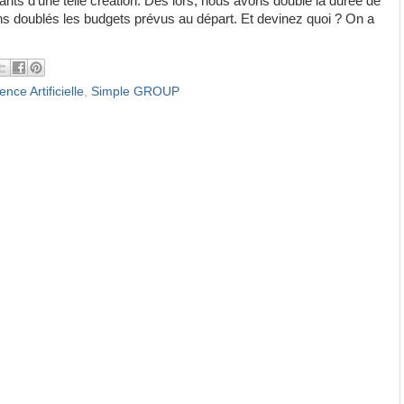
ants d'une telle création. Dès lors, nous avons doublé la durée de
ns doublés les budgets prévus au départ. Et devinez quoi ? On a
gence Artificielle
,
Simple GROUP