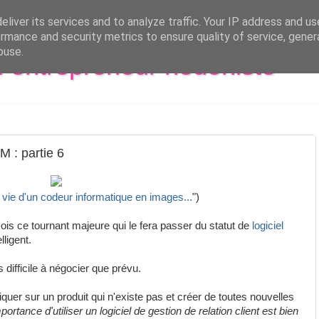
liver its services and to analyze traffic. Your IP address and u
rmance and security metrics to ensure quality of service, gene
buse.
al entrepreneur hédoniste
 : partie 6
 vie d'un codeur informatique en images...
")
s ce tournant majeure qui le fera passer du statut de
logiciel
lligent.
s difficile à négocier que prévu.
niquer sur un produit qui n'existe pas et créer de toutes nouvelles
mportance d'utiliser un logiciel de gestion de relation client est bien