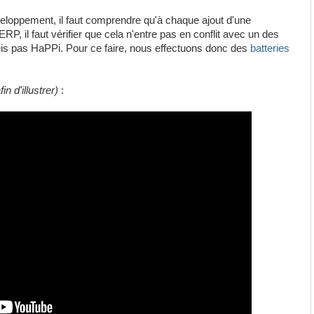
veloppement, il faut comprendre qu'à chaque ajout d'une
ERP, il faut vérifier que cela n'entre pas en conflit avec un des
s pas HaPPi. Pour ce faire, nous effectuons donc des
batteries
in d'illustrer)
: