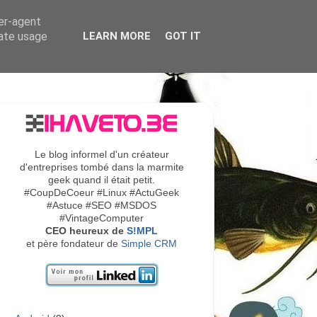
ser-agent
rate usage
LEARN MORE
GOT IT
Le blog informel d'un créateur
d'entreprises tombé dans la marmite
geek quand il était petit.
#CoupDeCoeur #Linux #ActuGeek
#Astuce #SEO #MSDOS
#VintageComputer
CEO heureux de
S!MPL
et père fondateur de
Simple CRM