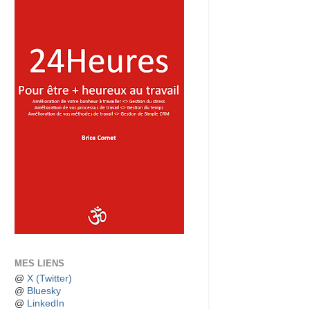
MES LIENS
@
X (Twitter)
@
Bluesky
@
LinkedIn