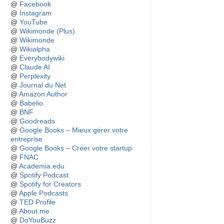
@
Facebook
@
Instagram
@
YouTube
@
Wikimonde (Plus)
@
Wikimonde
@
Wikialpha
@
Everybodywiki
@
Claude AI
@
Perplexity
@
Journal du Net
@
Amazon Author
@
Babelio
@
BNF
@
Goodreads
@
Google Books – Mieux gérer votre
entreprise
@
Google Books – Créer votre startup
@
FNAC
@
Academia.edu
@
Spotify Podcast
@
Spotify for Creators
@
Apple Podcasts
@
TED Profile
@
About.me
@
DoYouBuzz