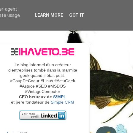
ser-agent
rate usage
LEARN MORE
GOT IT
Le blog informel d'un créateur
d'entreprises tombé dans la marmite
geek quand il était petit.
#CoupDeCoeur #Linux #ActuGeek
#Astuce #SEO #MSDOS
#VintageComputer
CEO heureux de
S!MPL
et père fondateur de
Simple CRM