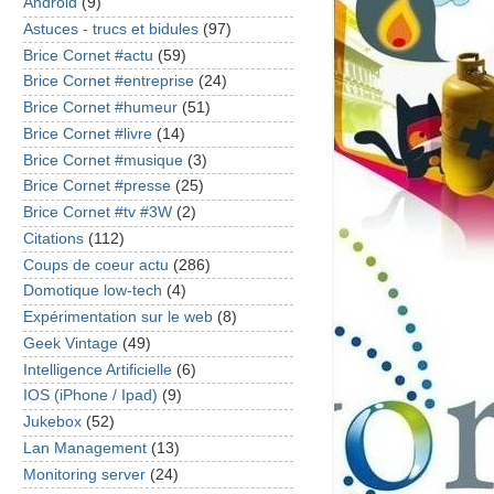
Android
(9)
Astuces - trucs et bidules
(97)
Brice Cornet #actu
(59)
Brice Cornet #entreprise
(24)
Brice Cornet #humeur
(51)
Brice Cornet #livre
(14)
Brice Cornet #musique
(3)
Brice Cornet #presse
(25)
Brice Cornet #tv #3W
(2)
Citations
(112)
Coups de coeur actu
(286)
Domotique low-tech
(4)
Expérimentation sur le web
(8)
Geek Vintage
(49)
Intelligence Artificielle
(6)
IOS (iPhone / Ipad)
(9)
Jukebox
(52)
Lan Management
(13)
Monitoring server
(24)