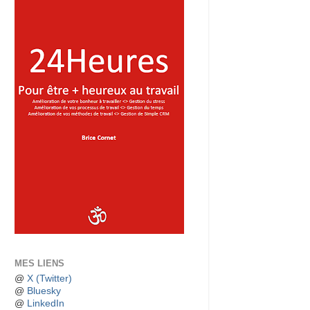
MES LIENS
@
X (Twitter)
@
Bluesky
@
LinkedIn