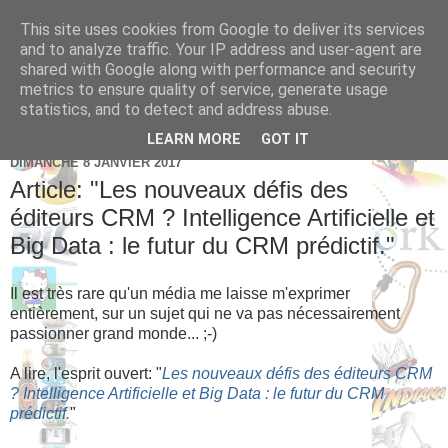
This site uses cookies from Google to deliver its services
Brice Cornet: serial
and to analyze traffic. Your IP address and user-agent are
shared with Google along with performance and security
entrepreneur hédoniste
metrics to ensure quality of service, generate usage
statistics, and to detect and address abuse.
LEARN MORE
GOT IT
DIMANCHE 8 JANVIER 2017
Article: "Les nouveaux défis des
éditeurs CRM ? Intelligence Artificielle et
Big Data : le futur du CRM prédictif."
Il est très rare qu'un média me laisse m'exprimer
entièrement, sur un sujet qui ne va pas nécessairement
passionner grand monde... ;-)
A lire, l'esprit ouvert: "
Les nouveaux défis des éditeurs CRM
? Intelligence Artificielle et Big Data : le futur du CRM
prédictif.
"