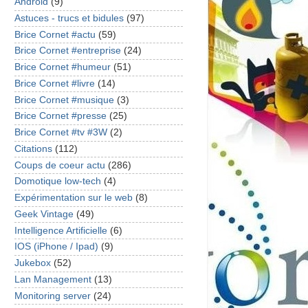
Android
(9)
Astuces - trucs et bidules
(97)
Brice Cornet #actu
(59)
Brice Cornet #entreprise
(24)
Brice Cornet #humeur
(51)
Brice Cornet #livre
(14)
Brice Cornet #musique
(3)
Brice Cornet #presse
(25)
Brice Cornet #tv #3W
(2)
Citations
(112)
Coups de coeur actu
(286)
Domotique low-tech
(4)
Expérimentation sur le web
(8)
Geek Vintage
(49)
Intelligence Artificielle
(6)
IOS (iPhone / Ipad)
(9)
Jukebox
(52)
Lan Management
(13)
Monitoring server
(24)