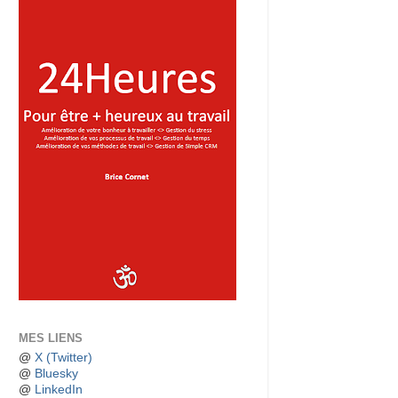
MES LIENS
@
X (Twitter)
@
Bluesky
@
LinkedIn