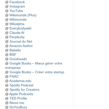
@
Facebook
@
Instagram
@
YouTube
@
Wikimonde (Plus)
@
Wikimonde
@
Wikialpha
@
Everybodywiki
@
Claude AI
@
Perplexity
@
Journal du Net
@
Amazon Author
@
Babelio
@
BNF
@
Goodreads
@
Google Books – Mieux gérer votre
entreprise
@
Google Books – Créer votre startup
@
FNAC
@
Academia.edu
@
Spotify Podcast
@
Spotify for Creators
@
Apple Podcasts
@
TED Profile
@
About.me
@
DoYouBuzz