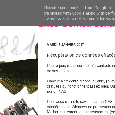
This site uses cookies from Google to de
are shared with Google along with perfo
statistics, and to detect and address a
Brice Cornet: seri
MARDI 3 JANVIER 2017
Récupération de données effacé
L’autre jour, ma sœurette m’a contacté en
de ses enfants.
Habitué à ce genre d’appel à l’aide, j’ai é
gratuites qui fonctionnent assez bien. O
sur un NAS.
Pour ceux qui ne le savent pas un NAS fo
données sous Windows ne permettent dè
Malheureusement, ou heureusement (
to