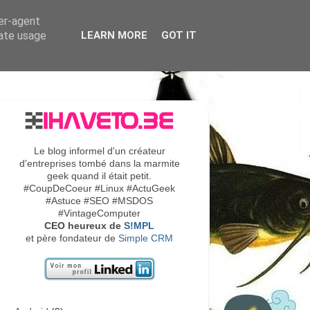
ser-agent
rate usage
LEARN MORE
GOT IT
Le blog informel d'un créateur
d'entreprises tombé dans la marmite
geek quand il était petit.
#CoupDeCoeur #Linux #ActuGeek
#Astuce #SEO #MSDOS
#VintageComputer
CEO heureux de
S!MPL
et père fondateur de
Simple CRM