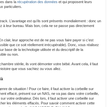
sées dans la
récupération des données
et qui proposent leurs
x particuliers.
ack. L’avantage est qu’ils sont présents mondialement : donc un
lez à leur bureau. Mais bon, cela ne se passe pas directement
n clair, leur approche est de ne pas vous faire payer si c’est
sible que ce soit réellement irrécupérable). Donc, vous réalisez
ur base de la technologie utilisée et du descriptif de la
sible ou non.
chambre stérile, ils vont démonter votre bébé. Avant cela, il faut
istoire que vous sachiez ou vous allez.
là
re de situation ! Pour ce faire, il faut activer la corbeille sur
ent effacé, présent sur un NAS, ne va pas dans votre corbeille,
ur votre ordinateur. Dès lors, il faut activer une corbeille sur
rcher les éléments effacés. Pour savoir comment activer cette