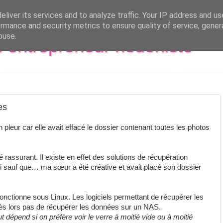
liver its services and to analyze traffic. Your IP address and u
rmance and security metrics to ensure quality of service, gene
buse.
al entrepreneur hédoniste
es
 pleur car elle avait effacé le dossier contenant toutes les photos
té rassurant. Il existe en effet des solutions de récupération
ui sauf que… ma sœur a été créative et avait placé son dossier
nctionne sous Linux. Les logiciels permettant de récupérer les
s lors pas de récupérer les données sur un NAS.
ut dépend si on préfère voir le verre à moitié vide ou à moitié