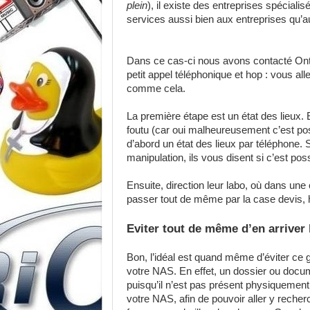
plein
), il existe des entreprises spéciali
services aussi bien aux entreprises qu’au
Dans ce cas-ci nous avons contacté Ontr
petit appel téléphonique et hop : vous al
comme cela.
La première étape est un état des lieux. E
foutu (car oui malheureusement c’est pos
d’abord un état des lieux par téléphone. S
manipulation, ils vous disent si c’est pos
Ensuite, direction leur labo, où dans une 
passer tout de même par la case devis, h
Eviter tout de même d’en arriver 
Bon, l’idéal est quand même d’éviter ce gen
votre NAS. En effet, un dossier ou docum
puisqu’il n’est pas présent physiquement s
votre NAS, afin de pouvoir aller y reche