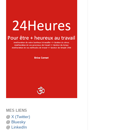
MES LIENS
@
X (Twitter)
@
Bluesky
@
LinkedIn