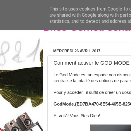
This site uses cookies from Google to de
are shared with Google along with perfo
statistics, and to detect and address a
Brice Cornet: seri
MERCREDI 26 AVRIL 2017
Comment activer le GOD MODE 
Le God Mode est un espace non disponib
centralise la totalité des options de par
Pour y accéder, il suffit de créer un do
GodMode.{ED7BA470-8E54-465E-825
Et voilà! Vous êtes Dieu!