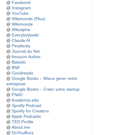
@
Facebook
@
Instagram
@
YouTube
@
Wikimonde (Plus)
@
Wikimonde
@
Wikialpha
@
Everybodywiki
@
Claude AI
@
Perplexity
@
Journal du Net
@
Amazon Author
@
Babelio
@
BNF
@
Goodreads
@
Google Books – Mieux gérer votre
entreprise
@
Google Books – Créer votre startup
@
FNAC
@
Academia.edu
@
Spotify Podcast
@
Spotify for Creators
@
Apple Podcasts
@
TED Profile
@
About.me
@
DoYouBuzz