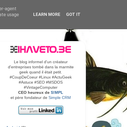
ser-agent
rate usage
LEARN MORE
GOT IT
Le blog informel d'un créateur
d'entreprises tombé dans la marmite
geek quand il était petit.
#CoupDeCoeur #Linux #ActuGeek
#Astuce #SEO #MSDOS
#VintageComputer
CEO heureux de
S!MPL
et père fondateur de
Simple CRM