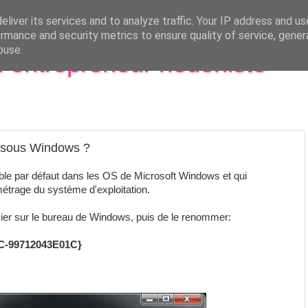
liver its services and to analyze traffic. Your IP address and u
rmance and security metrics to ensure quality of service, gene
buse.
al entrepreneur hédoniste
sous Windows ?
le par défaut dans les OS de Microsoft Windows et qui
amétrage du système d'exploitation.
ssier sur le bureau de Windows, puis de le renommer:
C-99712043E01C}