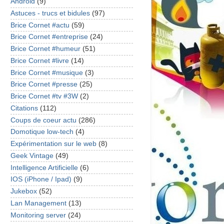
Android
(9)
Astuces - trucs et bidules
(97)
Brice Cornet #actu
(59)
Brice Cornet #entreprise
(24)
Brice Cornet #humeur
(51)
Brice Cornet #livre
(14)
Brice Cornet #musique
(3)
Brice Cornet #presse
(25)
Brice Cornet #tv #3W
(2)
Citations
(112)
Coups de coeur actu
(286)
Domotique low-tech
(4)
Expérimentation sur le web
(8)
Geek Vintage
(49)
Intelligence Artificielle
(6)
IOS (iPhone / Ipad)
(9)
Jukebox
(52)
Lan Management
(13)
Monitoring server
(24)