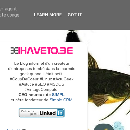
ser-agent
rate usage
LEARN MORE
GOT IT
Le blog informel d'un créateur
d'entreprises tombé dans la marmite
geek quand il était petit.
#CoupDeCoeur #Linux #ActuGeek
#Astuce #SEO #MSDOS
#VintageComputer
CEO heureux de
S!MPL
et père fondateur de
Simple CRM