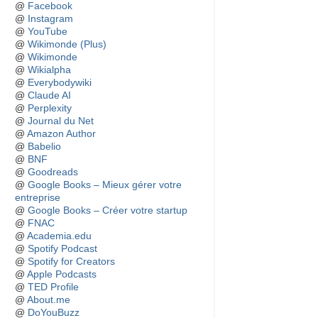
@
Facebook
@
Instagram
@
YouTube
@
Wikimonde (Plus)
@
Wikimonde
@
Wikialpha
@
Everybodywiki
@
Claude AI
@
Perplexity
@
Journal du Net
@
Amazon Author
@
Babelio
@
BNF
@
Goodreads
@
Google Books – Mieux gérer votre
entreprise
@
Google Books – Créer votre startup
@
FNAC
@
Academia.edu
@
Spotify Podcast
@
Spotify for Creators
@
Apple Podcasts
@
TED Profile
@
About.me
@
DoYouBuzz