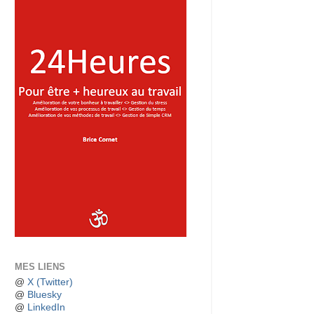
MES LIENS
@
X (Twitter)
@
Bluesky
@
LinkedIn