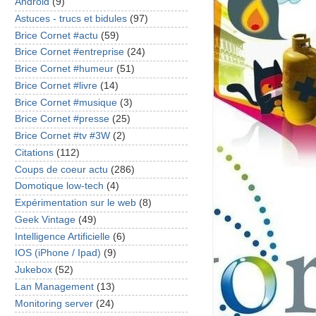
Android
(9)
Astuces - trucs et bidules
(97)
Brice Cornet #actu
(59)
Brice Cornet #entreprise
(24)
Brice Cornet #humeur
(51)
Brice Cornet #livre
(14)
Brice Cornet #musique
(3)
Brice Cornet #presse
(25)
Brice Cornet #tv #3W
(2)
Citations
(112)
Coups de coeur actu
(286)
Domotique low-tech
(4)
Expérimentation sur le web
(8)
Geek Vintage
(49)
Intelligence Artificielle
(6)
IOS (iPhone / Ipad)
(9)
Jukebox
(52)
Lan Management
(13)
Monitoring server
(24)