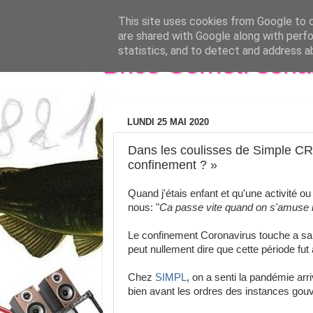
This site uses cookies from Google to de
are shared with Google along with perfo
statistics, and to detect and address a
Brice Cornet: seri
LUNDI 25 MAI 2020
Dans les coulisses de Simple CRM
confinement ? »
Quand j'étais enfant et qu'une activité ou
nous: "
Ca passe vite quand on s'amuse b
Le confinement Coronavirus touche a sa f
peut nullement dire que cette période fu
Chez
SIMPL
, on a senti la pandémie arr
bien avant les ordres des instances gou