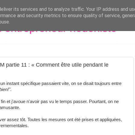
liver its services and to analyze traffic. Your IP address and u
rmance and security metrics to ensure quality of service, gene
buse.
al entrepreneur hédoniste
 partie 11 : « Comment être utile pendant le
 un instant spécifique passaient vite, on se disait toujours entre
ien!"
.
in et j'avoue n'avoir pas vu le temps passer. Pourtant, on ne
t amusante.
iver assez tôt. Toutes les mesures ont été prises et appliquées,
vernementales.