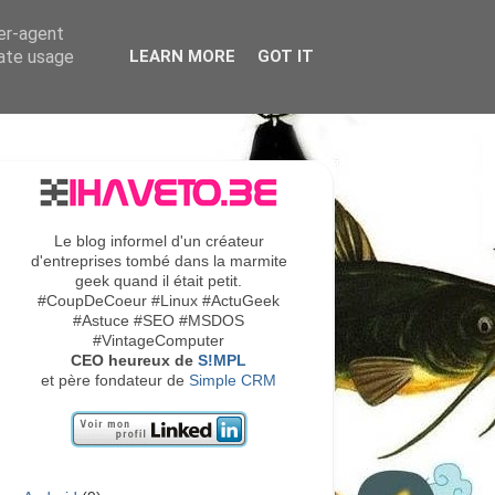
ser-agent
rate usage
LEARN MORE
GOT IT
Le blog informel d'un créateur
d'entreprises tombé dans la marmite
geek quand il était petit.
#CoupDeCoeur #Linux #ActuGeek
#Astuce #SEO #MSDOS
#VintageComputer
CEO heureux de
S!MPL
et père fondateur de
Simple CRM