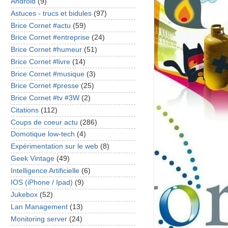
Android
(9)
Astuces - trucs et bidules
(97)
Brice Cornet #actu
(59)
Brice Cornet #entreprise
(24)
Brice Cornet #humeur
(51)
Brice Cornet #livre
(14)
Brice Cornet #musique
(3)
Brice Cornet #presse
(25)
Brice Cornet #tv #3W
(2)
Citations
(112)
Coups de coeur actu
(286)
Domotique low-tech
(4)
Expérimentation sur le web
(8)
Geek Vintage
(49)
Intelligence Artificielle
(6)
IOS (iPhone / Ipad)
(9)
Jukebox
(52)
Lan Management
(13)
Monitoring server
(24)