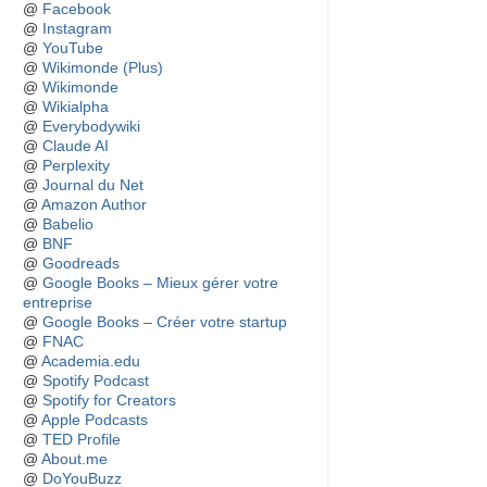
@
Facebook
@
Instagram
@
YouTube
@
Wikimonde (Plus)
@
Wikimonde
@
Wikialpha
@
Everybodywiki
@
Claude AI
@
Perplexity
@
Journal du Net
@
Amazon Author
@
Babelio
@
BNF
@
Goodreads
@
Google Books – Mieux gérer votre
entreprise
@
Google Books – Créer votre startup
@
FNAC
@
Academia.edu
@
Spotify Podcast
@
Spotify for Creators
@
Apple Podcasts
@
TED Profile
@
About.me
@
DoYouBuzz