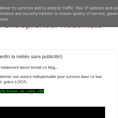
liver its services and to analyze traffic. Your IP address and u
rmance and security metrics to ensure quality of service, gene
buse.
al entrepreneur hédoniste
nfin la météo sans publicité!)
i totalement laissé tombé ce blog...
 donner une astuce indispensable pour survivre dans ce bas
té, grâce à DOS.
 wttr.in/nom_de_votre_ville
: