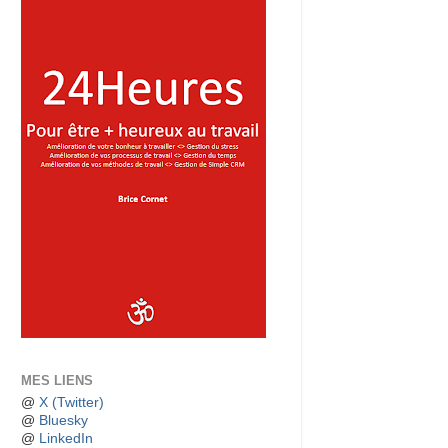
MES LIENS
@
X (Twitter)
@
Bluesky
@
LinkedIn