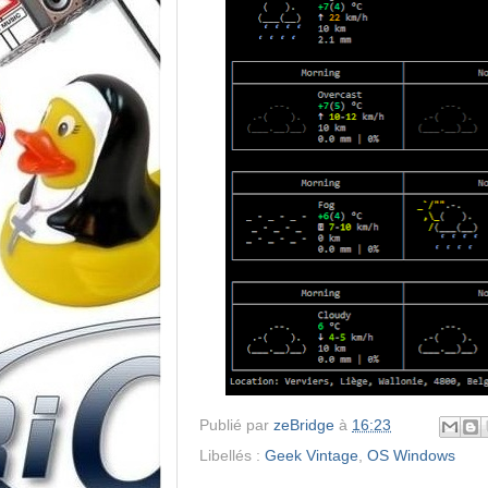
Publié par
zeBridge
à
16:23
Libellés :
Geek Vintage
,
OS Windows