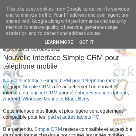
This site uses cookies from Google to deliver its services
Brice Cornet: serial
and to analyze traffic. Your IP address and user-agent are
shared with Google along with performance and security
entrepreneur hédoniste
metrics to ensure quality of service, generate usage
statistics, and to detect and address abuse.
LEARN MORE
GOT IT
MERCREDI 31 OCTOBRE 2012
Nouvelle interface Simple CRM pour
téléphone mobile
Nouvelle interface Simple CRM pour téléphone mobile
:
L'équipe
Simple CRM
crée actuellement un nouvelle
interface du
logiciel CRM
pour
téléphones mobiles Iphone,
Android, Windows Mobile et Black Berry.
Cette interface plus fluide et plus légère sera également
compatible pour les
Ipad et autres tablets PC
.
Bien entendu,
Simple CRM
restera compatible et accessible
dans son format classique pour toutes les unités mobiles.