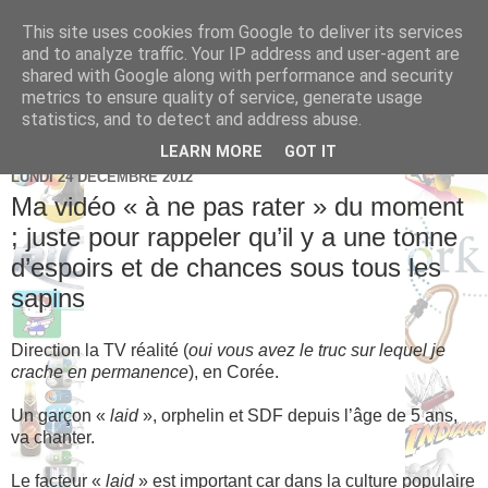
This site uses cookies from Google to deliver its services
Brice Cornet: serial
and to analyze traffic. Your IP address and user-agent are
shared with Google along with performance and security
entrepreneur hédoniste
metrics to ensure quality of service, generate usage
statistics, and to detect and address abuse.
LEARN MORE
GOT IT
LUNDI 24 DÉCEMBRE 2012
Ma vidéo « à ne pas rater » du moment
; juste pour rappeler qu’il y a une tonne
d’espoirs et de chances sous tous les
sapins
Direction la TV réalité (
oui vous avez le truc sur lequel je
crache en permanence
), en Corée.
Un garçon «
laid
», orphelin et SDF depuis l’âge de 5 ans,
va chanter.
Le facteur «
laid
» est important car dans la culture populaire