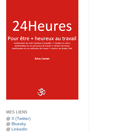
MES LIENS
@
X (Twitter)
@
Bluesky
@
LinkedIn