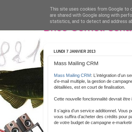
This site uses cookies from Google to de
are shared with Google along with perfo
statistics, and to detect and address a
Brice Cornet: seri
LUNDI 7 JANVIER 2013
Mass Mailing CRM
Mass Mailing CRM
: L'intégration d'un 
d'e-mail multiple, la gestion de campagne
détaillées, est en court de finalisation.
Cette nouvelle fonctionnalité devrait êt
Il s'agira d'un service additionnel. Vous 
vous suffira d'acheter des crédits pour p
de votre budget de campagne e-marketi