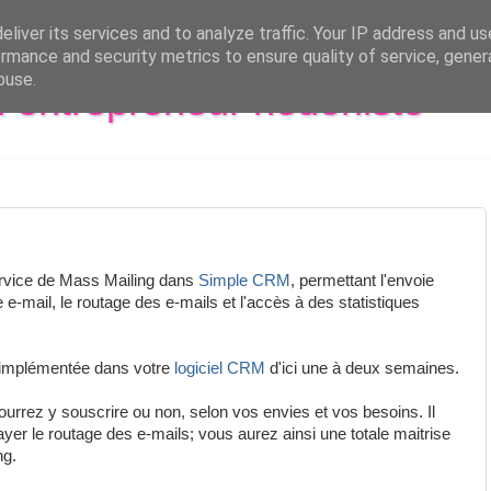
liver its services and to analyze traffic. Your IP address and u
rmance and security metrics to ensure quality of service, gene
buse.
al entrepreneur hédoniste
service de Mass Mailing dans
Simple CRM
, permettant l'envoie
 e-mail, le routage des e-mails et l'accès à des statistiques
re implémentée dans votre
logiciel CRM
d'ici une à deux semaines.
pourrez y souscrire ou non, selon vos envies et vos besoins. Il
ayer le routage des e-mails; vous aurez ainsi une totale maitrise
ng.