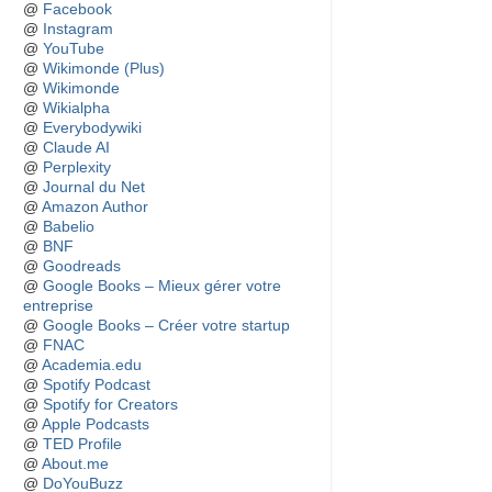
@
Facebook
@
Instagram
@
YouTube
@
Wikimonde (Plus)
@
Wikimonde
@
Wikialpha
@
Everybodywiki
@
Claude AI
@
Perplexity
@
Journal du Net
@
Amazon Author
@
Babelio
@
BNF
@
Goodreads
@
Google Books – Mieux gérer votre
entreprise
@
Google Books – Créer votre startup
@
FNAC
@
Academia.edu
@
Spotify Podcast
@
Spotify for Creators
@
Apple Podcasts
@
TED Profile
@
About.me
@
DoYouBuzz