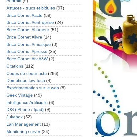
Android
(9)
Astuces - trucs et bidules
(97)
Brice Cornet #actu
(59)
Brice Cornet #entreprise
(24)
Brice Cornet #humeur
(51)
Brice Cornet #livre
(14)
Brice Cornet #musique
(3)
Brice Cornet #presse
(25)
Brice Cornet #tv #3W
(2)
Citations
(112)
Coups de coeur actu
(286)
Domotique low-tech
(4)
Expérimentation sur le web
(8)
Geek Vintage
(49)
Intelligence Artificielle
(6)
IOS (iPhone / Ipad)
(9)
Jukebox
(52)
Lan Management
(13)
Monitoring server
(24)