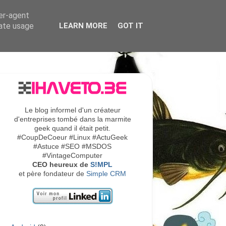
ser-agent
rate usage
LEARN MORE
GOT IT
Le blog informel d'un créateur
d'entreprises tombé dans la marmite
geek quand il était petit.
#CoupDeCoeur #Linux #ActuGeek
#Astuce #SEO #MSDOS
#VintageComputer
CEO heureux de
S!MPL
et père fondateur de
Simple CRM